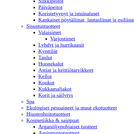
Silkkipeitot
Päiväpeitot
Koristetyynyt ja istuinaluset
Kankaiset pöytäliinat, lautasliinat ja esiliina
Sisustustuotteet
Valaisimet
Varjostimet
Lyhdyt ja hurrikaanit
Kynttilät
Taulut
Huonekalut
Astiat ja keittiötarvikkeet
Kellot
Koukut
Kukkamaljakot
Korit ja säilytys
Spa
Ekologiset pesuaineet ja muut ekotuotteet
Hiustenhoitotuotteet
Kosmetiikka & saippuat
Arganöljypohjaiset tuotteet
Aasinmaitotuotteet