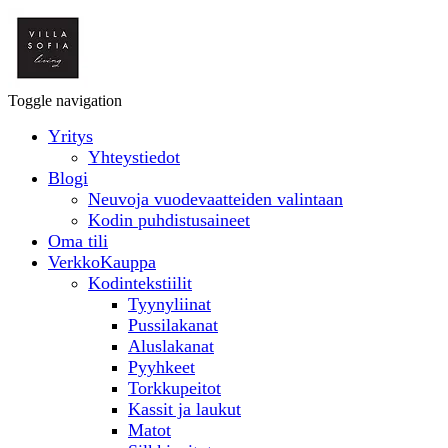
Toggle navigation
Yritys
Yhteystiedot
Blogi
Neuvoja vuodevaatteiden valintaan
Kodin puhdistusaineet
Oma tili
VerkkoKauppa
Kodintekstiilit
Tyynyliinat
Pussilakanat
Aluslakanat
Pyyhkeet
Torkkupeitot
Kassit ja laukut
Matot