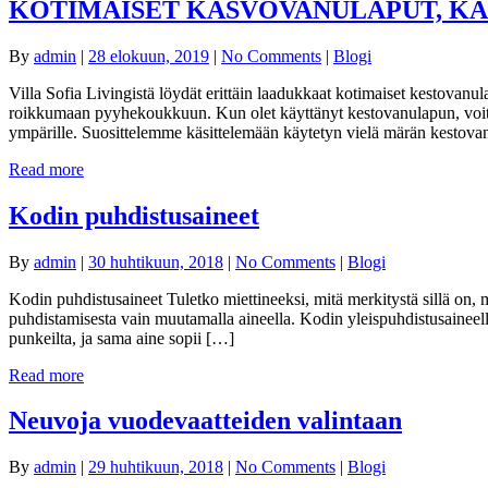
KOTIMAISET KASVOVANULAPUT, KA
By
admin
|
28 elokuun, 2019
|
No Comments
|
Blogi
Villa Sofia Livingistä löydät erittäin laadukkaat kotimaiset kestovanu
roikkumaan pyyhekoukkuun. Kun olet käyttänyt kestovanulapun, voit la
ympärille. Suosittelemme käsittelemään käytetyn vielä märän kestov
Read more
Kodin puhdistusaineet
By
admin
|
30 huhtikuun, 2018
|
No Comments
|
Blogi
Kodin puhdistusaineet Tuletko miettineeksi, mitä merkitystä sillä on, mi
puhdistamisesta vain muutamalla aineella. Kodin yleispuhdistusaineella
punkeilta, ja sama aine sopii […]
Read more
Neuvoja vuodevaatteiden valintaan
By
admin
|
29 huhtikuun, 2018
|
No Comments
|
Blogi