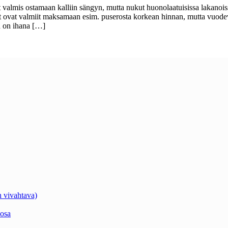
t valmis ostamaan kalliin sängyn, mutta nukut huonolaatuisissa lakanois
t ovat valmiit maksamaan esim. puserosta korkean hinnan, mutta vuodeva
en on ihana […]
 vivahtava)
osa