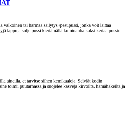
NAT
 valkoinen tai harmaa säilytys-/pesupussi, jonka voit laittaa
yjä lappuja sulje pussi kiertämällä kuminauha kaksi kertaa pussin
la aineilla, et tarvitse siihen kemikaaleja. Selviät kodin
ine toimii puutarhassa ja suojelee kasveja kirvoilta, hämähäkeiltä ja