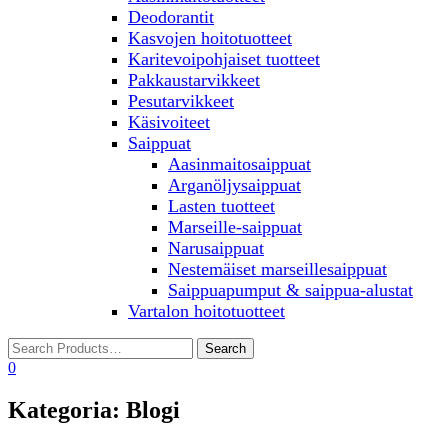
Deodorantit
Kasvojen hoitotuotteet
Karitevoipohjaiset tuotteet
Pakkaustarvikkeet
Pesutarvikkeet
Käsivoiteet
Saippuat
Aasinmaitosaippuat
Arganöljysaippuat
Lasten tuotteet
Marseille-saippuat
Narusaippuat
Nestemäiset marseillesaippuat
Saippuapumput & saippua-alustat
Vartalon hoitotuotteet
0
Kategoria:
Blogi