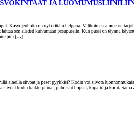
SVOKINTAAT JA LUOMUMUSLIINILII
laput. Kasvojenhoito on nyt erittäin helppoa. Valikoimassamme on tarjolla
ittaa sen siististi kuivumaan pesupussiin. Kun pussi on täynnä käytett
anulapun […]
llä aineilla siivoat ja peset pyykkisi? Kodin voi siivota luonnonmukaisil
 siivoat kodin kaikki pinnat, puhdistat hopeat, kuparin ja korut. Sama a