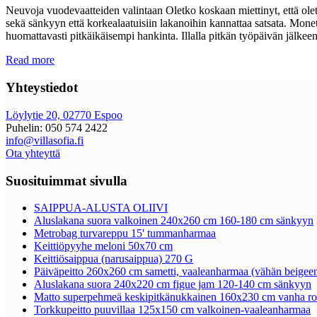
Neuvoja vuodevaatteiden valintaan Oletko koskaan miettinyt, että ole
sekä sänkyyn että korkealaatuisiin lakanoihin kannattaa satsata. Mone
huomattavasti pitkäikäisempi hankinta. Illalla pitkän työpäivän jälke
Read more
Yhteystiedot
Löylytie 20, 02770 Espoo
Puhelin: 050 574 2422
info@villasofia.fi
Ota yhteyttä
Suosituimmat sivulla
SAIPPUA-ALUSTA OLIIVI
Aluslakana suora valkoinen 240x260 cm 160-180 cm sänkyyn
Metrobag turvareppu 15' tummanharmaa
Keittiöpyyhe meloni 50x70 cm
Keittiösaippua (narusaippua) 270 G
Päiväpeitto 260x260 cm sametti, vaaleanharmaa (vähän beigeen
Aluslakana suora 240x220 cm figue jam 120-140 cm sänkyyn
Matto superpehmeä keskipitkänukkainen 160x230 cm vanha ro
Torkkupeitto puuvillaa 125x150 cm valkoinen-vaaleanharmaa