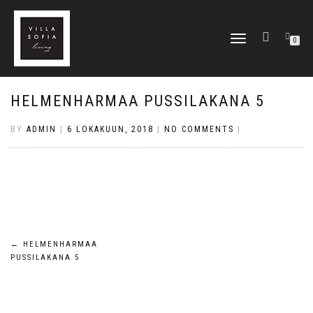
TOGGLE
0
NAVIGATION
HELMENHARMAA PUSSILAKANA 5
BY
ADMIN
|
6 LOKAKUUN, 2018
|
NO COMMENTS
|
Artikkelien
←
HELMENHARMAA
PUSSILAKANA 5
selaus