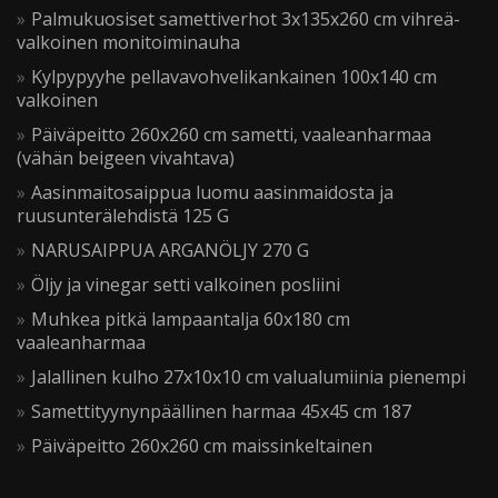
Palmukuosiset samettiverhot 3x135x260 cm vihreä-
valkoinen monitoiminauha
Kylpypyyhe pellavavohvelikankainen 100x140 cm
valkoinen
Päiväpeitto 260x260 cm sametti, vaaleanharmaa
(vähän beigeen vivahtava)
Aasinmaitosaippua luomu aasinmaidosta ja
ruusunterälehdistä 125 G
NARUSAIPPUA ARGANÖLJY 270 G
Öljy ja vinegar setti valkoinen posliini
Muhkea pitkä lampaantalja 60x180 cm
vaaleanharmaa
Jalallinen kulho 27x10x10 cm valualumiinia pienempi
Samettityynynpäällinen harmaa 45x45 cm 187
Päiväpeitto 260x260 cm maissinkeltainen