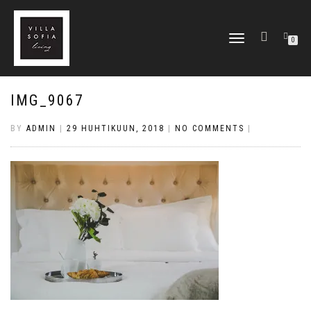
TOGGLE
0
NAVIGATION
IMG_9067
BY
ADMIN
|
29 HUHTIKUUN, 2018
|
NO COMMENTS
|