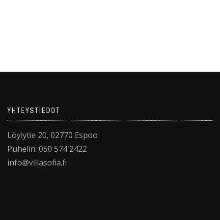
YHTEYSTIEDOT
Löylytie 20, 02770 Espoo
Puhelin: 050 574 2422
info@villasofia.fi