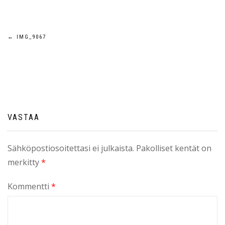
Artikkelien
←
IMG_9067
selaus
VASTAA
Sähköpostiosoitettasi ei julkaista.
Pakolliset kentät on
merkitty
*
Kommentti
*