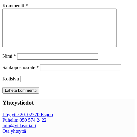
Kommentti
*
Nimi
*
Sähköpostiosoite
*
Kotisivu
Yhteystiedot
Löylytie 20, 02770 Espoo
Puhelin: 050 574 2422
info@villasofia.fi
Ota yhteyttä