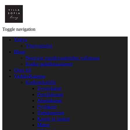
Toggle navigation
Yritys
Yhteystiedot
Blogi
Neuvoja vuodevaatteiden valintaan
Kodin puhdistusaineet
Oma tili
VerkkoKauppa
Kodintekstiilit
Tyynyliinat
Pussilakanat
Aluslakanat
Pyyhkeet
Torkkupeitot
Kassit ja laukut
Matot