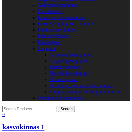
Aasinmaitotuotteet
Deodorantit
Kasvojen hoitotuotteet
Karitevoipohjaiset tuotteet
Pakkaustarvikkeet
Pesutarvikkeet
Käsivoiteet
Saippuat
Aasinmaitosaippuat
Arganöljysaippuat
Lasten tuotteet
Marseille-saippuat
Narusaippuat
Nestemäiset marseillesaippuat
Saippuapumput & saippua-alustat
Vartalon hoitotuotteet
0
kasvokinnas 1