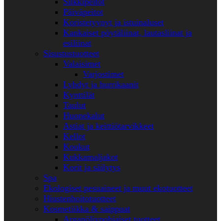
Silkkipeitot
Päiväpeitot
Koristetyynyt ja istuinaluset
Kankaiset pöytäliinat, lautasliinat ja
esiliinat
Sisustustuotteet
Valaisimet
Varjostimet
Lyhdyt ja hurrikaanit
Kynttilät
Taulut
Huonekalut
Astiat ja keittiötarvikkeet
Kellot
Koukut
Kukkamaljakot
Korit ja säilytys
Spa
Ekologiset pesuaineet ja muut ekotuotteet
Hiustenhoitotuotteet
Kosmetiikka & saippuat
Arganöljypohjaiset tuotteet