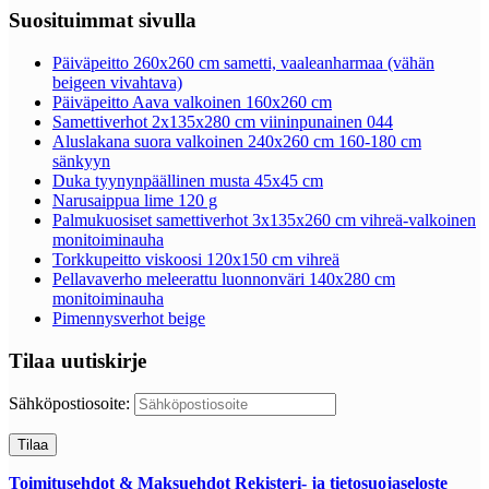
Suosituimmat sivulla
Päiväpeitto 260x260 cm sametti, vaaleanharmaa (vähän
beigeen vivahtava)
Päiväpeitto Aava valkoinen 160x260 cm
Samettiverhot 2x135x280 cm viininpunainen 044
Aluslakana suora valkoinen 240x260 cm 160-180 cm
sänkyyn
Duka tyynynpäällinen musta 45x45 cm
Narusaippua lime 120 g
Palmukuosiset samettiverhot 3x135x260 cm vihreä-valkoinen
monitoiminauha
Torkkupeitto viskoosi 120x150 cm vihreä
Pellavaverho meleerattu luonnonväri 140x280 cm
monitoiminauha
Pimennysverhot beige
Tilaa uutiskirje
Sähköpostiosoite:
Toimitusehdot & Maksuehdot
Rekisteri- ja tietosuojaseloste