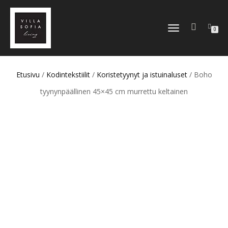
TOGGLE
0
NAVIGATION
Etusivu
/
Kodintekstiilit
/
Koristetyynyt ja istuinaluset
/ Boho
tyynynpäällinen 45×45 cm murrettu keltainen