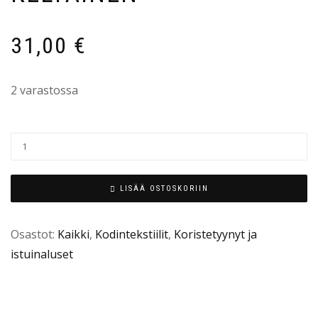
31,00
€
2 varastossa
LISÄÄ OSTOSKORIIN
Osastot:
Kaikki
,
Kodintekstiilit
,
Koristetyynyt ja
istuinaluset