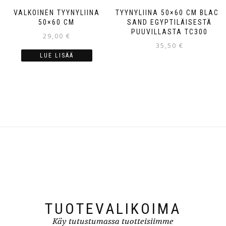
VALKOINEN TYYNYLIINA
TYYNYLIINA 50×60 CM BLACK
50×60 CM
SAND EGYPTILÄISESTÄ
PUUVILLASTA TC300
29,00
€
35,50
€
LUE LISÄÄ
TUOTEVALIKOIMA
Käy tutustumassa tuotteisiimme