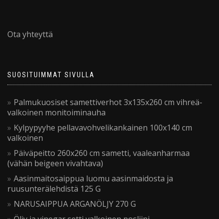
Ota yhteyttä
SUOSITUIMMAT SIVULLA
Palmukuosiset samettiverhot 3x135x260 cm vihreä-
valkoinen monitoiminauha
Kylpypyyhe pellavavohvelikankainen 100x140 cm
valkoinen
Päiväpeitto 260x260 cm sametti, vaaleanharmaa
(vähän beigeen vivahtava)
Aasinmaitosaippua luomu aasinmaidosta ja
ruusunterälehdistä 125 G
NARUSAIPPUA ARGANÖLJY 270 G
Öljy ja vinegar setti valkoinen posliini