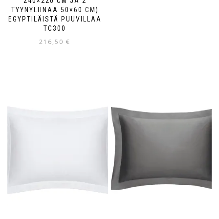
240×220 CM JA 2
TYYNYLIINAA 50×60 CM)
EGYPTILÄISTÄ PUUVILLAA
TC300
216,50
€