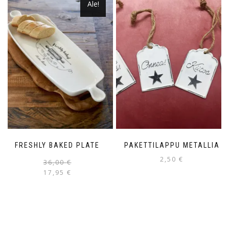
Ale!
FRESHLY BAKED PLATE
PAKETTILAPPU METALLIA
2,50
€
36,00
€
17,95
€