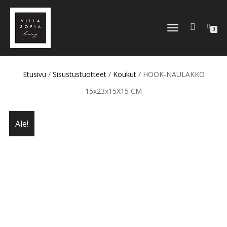
TOGGLE
0
NAVIGATION
Etusivu
/
Sisustustuotteet
/
Koukut
/ HOOK-NAULAKKO
15x23x15X15 CM
Ale!