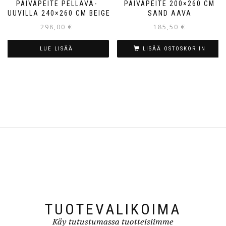
PÄIVÄPEITE PELLAVA-
PÄIVÄPEITE 200×260 CM
PUUVILLA 240×260 CM BEIGE
SAND AAVA
298,00
€
185,50
€
LUE LISÄÄ
LISÄÄ OSTOSKORIIN
TUOTEVALIKOIMA
Käy tutustumassa tuotteisiimme