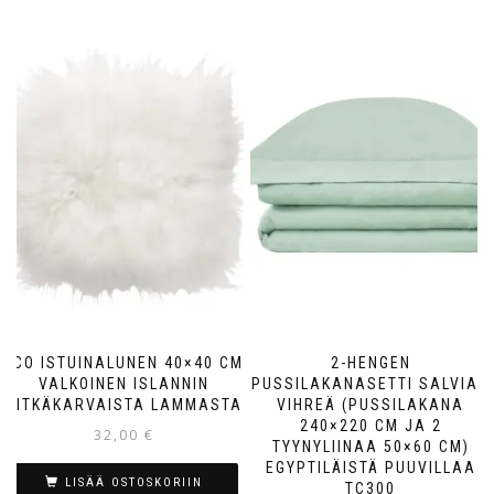
ECO ISTUINALUNEN 40×40 CM
2-HENGEN
VALKOINEN ISLANNIN
PUSSILAKANASETTI SALVIAN
PITKÄKARVAISTA LAMMASTA
VIHREÄ (PUSSILAKANA
240×220 CM JA 2
32,00
€
TYYNYLIINAA 50×60 CM)
EGYPTILÄISTÄ PUUVILLAA
LISÄÄ OSTOSKORIIN
TC300