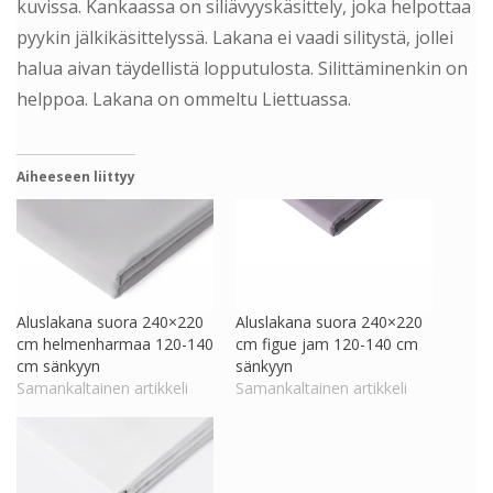
kuvissa. Kankaassa on siliävyyskäsittely, joka helpottaa
pyykin jälkikäsittelyssä. Lakana ei vaadi silitystä, jollei
halua aivan täydellistä lopputulosta. Silittäminenkin on
helppoa. Lakana on ommeltu Liettuassa.
Aiheeseen liittyy
Aluslakana suora 240×220
Aluslakana suora 240×220
cm helmenharmaa 120-140
cm figue jam 120-140 cm
cm sänkyyn
sänkyyn
Samankaltainen artikkeli
Samankaltainen artikkeli