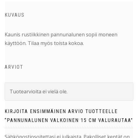
KUVAUS
Kaunis rustiikkinen pannunalunen sopii moneen
käyttöön. Tilaa myös toista kokoa.
ARVIOT
Tuotearvioita ei vielä ole.
KIRJOITA ENSIMMÄINEN ARVIO TUOTTEELLE
“PANNUNALUNEN VALKOINEN 15 CM VALURAUTAA”
Sähköpostiosoitettasi ei julkaista.
Pakolliset kentät on