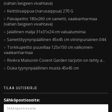
(vähän beigeen vivahtava)
Keittiösaippua (narusaippua) 270 G
Päiväpeitto 180x260 cm sametti, vaaleanharmaa
(vähän beigeen vivahtava)
Jalallinen malja 31x31x24 cm valualumiinia
Samettityynynpäällinen 45x45 cm viininpunainen 044
Torkkupeitto puuvillaa 125x150 cm valkoinen-
vaaleanharmaa
Rivièra Maisonin Covent Garden tarjotin on tehty a…
Duka tyynynpäällinen musta 45x45 cm
TILAA UUTISKIRJE
Sähköpostiosoite: