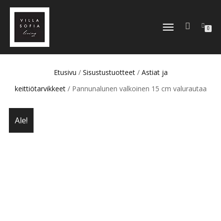
TOGGLE
0
NAVIGATION
Etusivu
/
Sisustustuotteet
/
Astiat ja
keittiötarvikkeet
/ Pannunalunen valkoinen 15 cm valurautaa
Ale!