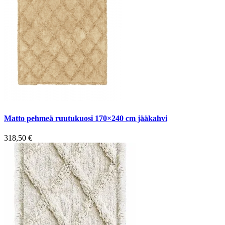
Matto pehmeä ruutukuosi 170×240 cm jääkahvi
318,50
€