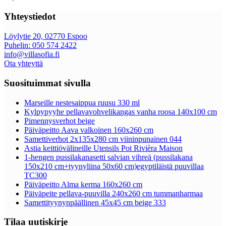
Yhteystiedot
Löylytie 20, 02770 Espoo
Puhelin: 050 574 2422
info@villasofia.fi
Ota yhteyttä
Suosituimmat sivulla
Marseille nestesaippua ruusu 330 ml
Kylpypyyhe pellavavohvelikangas vanha roosa 140x100 cm
Pimennysverhot beige
Päiväpeitto Aava valkoinen 160x260 cm
Samettiverhot 2x135x280 cm viininpunainen 044
Astia keittiövälineille Utensils Pot Rivièra Maison
1-hengen pussilakanasetti salvian vihreä (pussilakana
150x210 cm+tyynyliina 50x60 cm)egyptiläistä puuvillaa
TC300
Päiväpeitto Alma kerma 160x260 cm
Päiväpeite pellava-puuvilla 240x260 cm tummanharmaa
Samettityynynpäällinen 45x45 cm beige 333
Tilaa uutiskirje