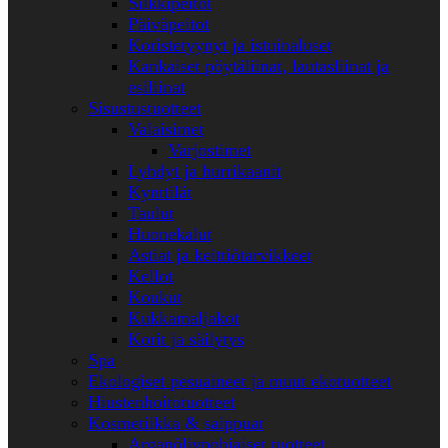
Silkkipeitot
Päiväpeitot
Koristetyynyt ja istuinaluset
Kankaiset pöytäliinat, lautasliinat ja
esiliinat
Sisustustuotteet
Valaisimet
Varjostimet
Lyhdyt ja hurrikaanit
Kynttilät
Taulut
Huonekalut
Astiat ja keittiötarvikkeet
Kellot
Koukut
Kukkamaljakot
Korit ja säilytys
Spa
Ekologiset pesuaineet ja muut ekotuotteet
Hiustenhoitotuotteet
Kosmetiikka & saippuat
Arganöljypohjaiset tuotteet