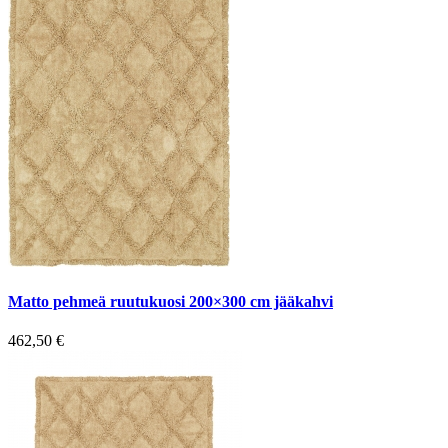
Matto pehmeä ruutukuosi 200×300 cm jääkahvi
462,50
€