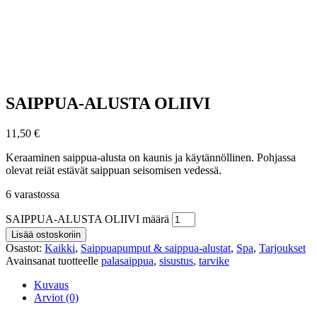
SAIPPUA-ALUSTA OLIIVI
11,50
€
Keraaminen saippua-alusta on kaunis ja käytännöllinen. Pohjassa
olevat reiät estävät saippuan seisomisen vedessä.
6 varastossa
SAIPPUA-ALUSTA OLIIVI määrä
Lisää ostoskoriin
Osastot:
Kaikki
,
Saippuapumput & saippua-alustat
,
Spa
,
Tarjoukset
Avainsanat tuotteelle
palasaippua
,
sisustus
,
tarvike
Kuvaus
Arviot (0)