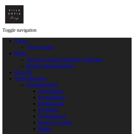
Toggle navigation
Yritys
Yhteystiedot
Blogi
Neuvoja vuodevaatteiden valintaan
Kodin puhdistusaineet
Oma tili
VerkkoKauppa
Kodintekstiilit
Tyynyliinat
Pussilakanat
Aluslakanat
Pyyhkeet
Torkkupeitot
Kassit ja laukut
Matot