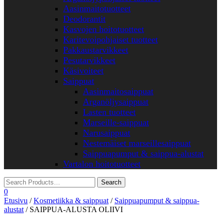
Aasinmaitotuotteet
Deodorantit
Kasvojen hoitotuotteet
Karitevoipohjaiset tuotteet
Pakkaustarvikkeet
Pesutarvikkeet
Käsivoiteet
Saippuat
Aasinmaitosaippuat
Arganöljysaippuat
Lasten tuotteet
Marseille-saippuat
Narusaippuat
Nestemäiset marseillesaippuat
Saippuapumput & saippua-alustat
Vartalon hoitotuotteet
0
Etusivu
/
Kosmetiikka & saippuat
/
Saippuapumput & saippua-
alustat
/ SAIPPUA-ALUSTA OLIIVI