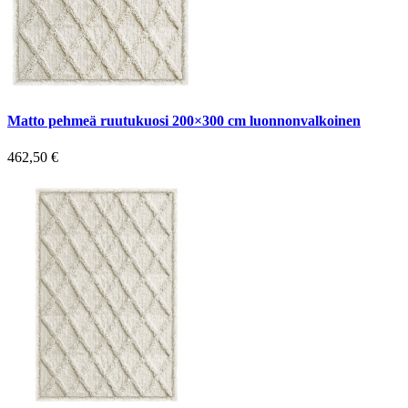
Matto pehmeä ruutukuosi 200×300 cm luonnonvalkoinen
462,50
€