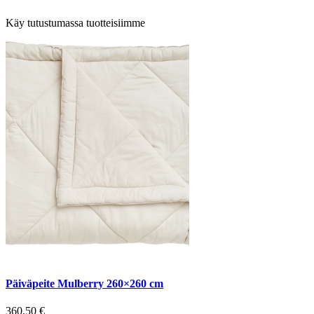
Käy tutustumassa tuotteisiimme
Päiväpeite Mulberry 260×260 cm
360,50
€