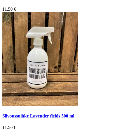
11,50
€
Siivoussuihke Lavender fields 500 ml
11,50
€