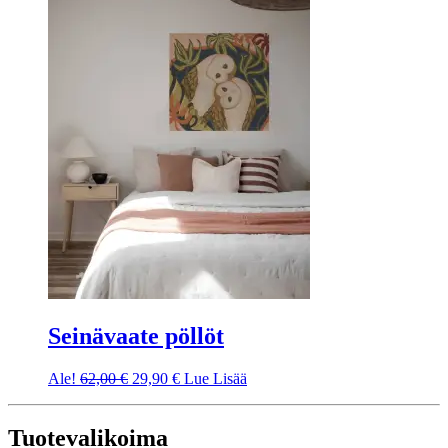
Seinävaate pöllöt
Ale!
62,00
€
29,90
€
Lue Lisää
Tuotevalikoima