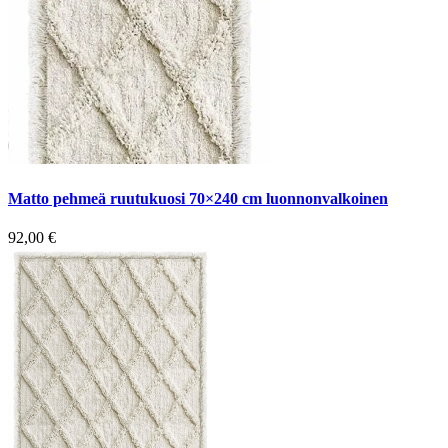
Matto pehmeä ruutukuosi 70×240 cm luonnonvalkoinen
92,00
€