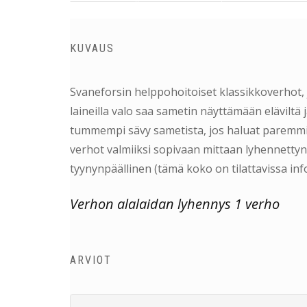
KUVAUS
Svaneforsin helppohoitoiset klassikkoverhot, j
laineilla valo saa sametin näyttämään eläviltä
tummempi sävy sametista, jos haluat paremmin
verhot valmiiksi sopivaan mittaan lyhennetty
tyynynpäällinen (tämä koko on tilattavissa info@
Verhon alalaidan lyhennys 1 verho
ARVIOT