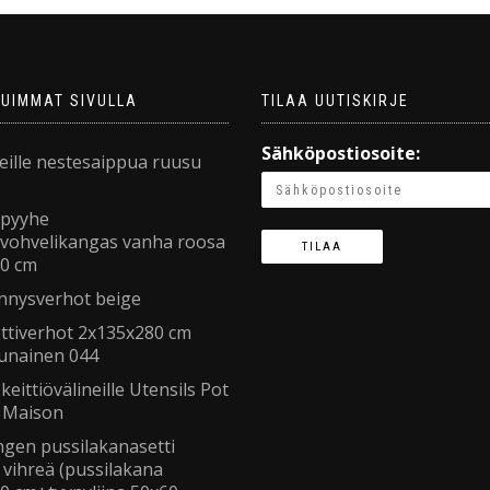
TUIMMAT SIVULLA
TILAA UUTISKIRJE
Sähköpostiosoite:
ille nestesaippua ruusu
ypyyhe
avohvelikangas vanha roosa
0 cm
nnysverhot beige
ttiverhot 2x135x280 cm
punainen 044
 keittiövälineille Utensils Pot
a Maison
gen pussilakanasetti
 vihreä (pussilakana