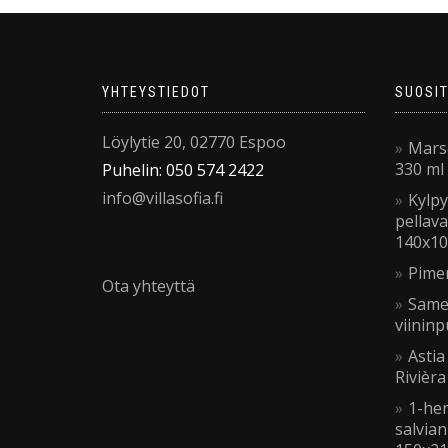
YHTEYSTIEDOT
SUOSI
Löylytie 20, 02770 Espoo
Marse
330 ml
Puhelin: 050 574 2422
info@villasofia.fi
Kylp
pellav
140x10
Pime
Ota yhteyttä
Same
viinin
Astia
Rivièr
1-hen
salvian