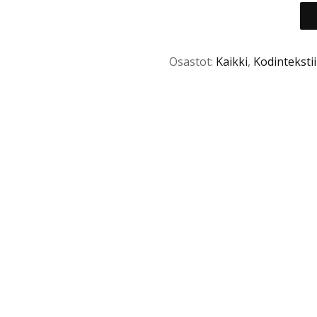
Osastot:
Kaikki
,
Kodintekstiil