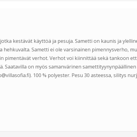
otka kestävät käyttöä ja pesuja. Sametti on kaunis ja ylellin
 ja hehkuvalta. Sametti ei ole varsinainen pimennysverho, mu
 pimentävät verhot. Verhot voi kiinnittää sekä tankoon ett
nä. Saatavilla on myös samanvärinen samettityynynpäällinen
villasofia.fi). 100 % polyester. Pesu 30 asteessa, silitys nur