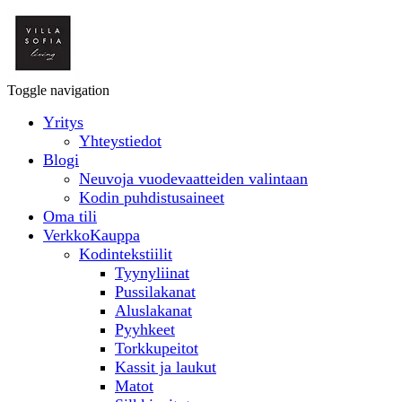
Toggle navigation
Yritys
Yhteystiedot
Blogi
Neuvoja vuodevaatteiden valintaan
Kodin puhdistusaineet
Oma tili
VerkkoKauppa
Kodintekstiilit
Tyynyliinat
Pussilakanat
Aluslakanat
Pyyhkeet
Torkkupeitot
Kassit ja laukut
Matot