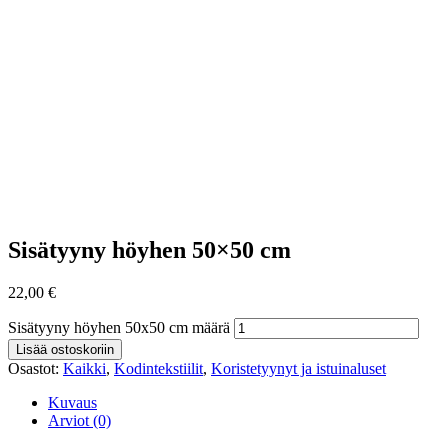
Sisätyyny höyhen 50×50 cm
22,00
€
Sisätyyny höyhen 50x50 cm määrä
Lisää ostoskoriin
Osastot:
Kaikki
,
Kodintekstiilit
,
Koristetyynyt ja istuinaluset
Kuvaus
Arviot (0)