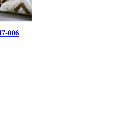
47-006