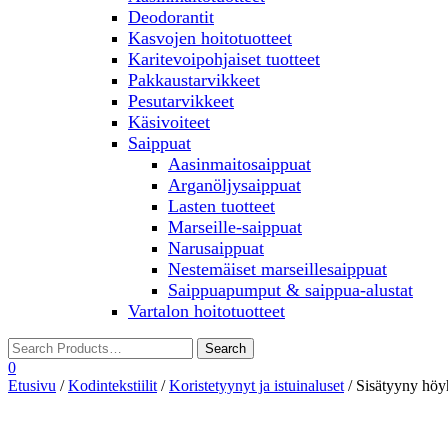
Deodorantit
Kasvojen hoitotuotteet
Karitevoipohjaiset tuotteet
Pakkaustarvikkeet
Pesutarvikkeet
Käsivoiteet
Saippuat
Aasinmaitosaippuat
Arganöljysaippuat
Lasten tuotteet
Marseille-saippuat
Narusaippuat
Nestemäiset marseillesaippuat
Saippuapumput & saippua-alustat
Vartalon hoitotuotteet
0
Etusivu
/
Kodintekstiilit
/
Koristetyynyt ja istuinaluset
/ Sisätyyny hö