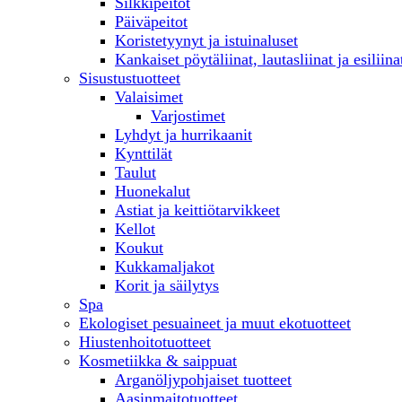
Silkkipeitot
Päiväpeitot
Koristetyynyt ja istuinaluset
Kankaiset pöytäliinat, lautasliinat ja esiliina
Sisustustuotteet
Valaisimet
Varjostimet
Lyhdyt ja hurrikaanit
Kynttilät
Taulut
Huonekalut
Astiat ja keittiötarvikkeet
Kellot
Koukut
Kukkamaljakot
Korit ja säilytys
Spa
Ekologiset pesuaineet ja muut ekotuotteet
Hiustenhoitotuotteet
Kosmetiikka & saippuat
Arganöljypohjaiset tuotteet
Aasinmaitotuotteet