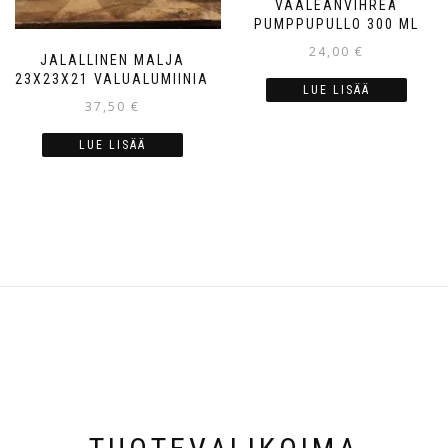
VAALEANVIHREÄ
PUMPPUPULLO 300 ML
24,00
€
JALALLINEN MALJA
23X23X21 VALUALUMIINIA
LUE LISÄÄ
37,50
€
LUE LISÄÄ