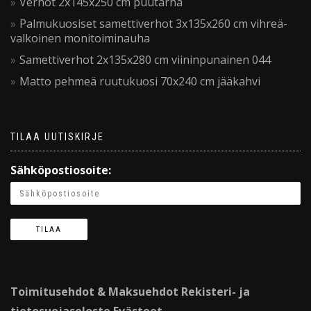
Verhot 2x145x250 cm puutarha
Palmukuosiset samettiverhot 3x135x260 cm vihreä-
valkoinen monitoiminauha
Samettiverhot 2x135x280 cm viininpunainen 044
Matto pehmeä ruutukuosi 70x240 cm jääkahvi
TILAA UUTISKIRJE
Sähköpostiosoite:
Toimitusehdot & Maksuehdot
Rekisteri- ja