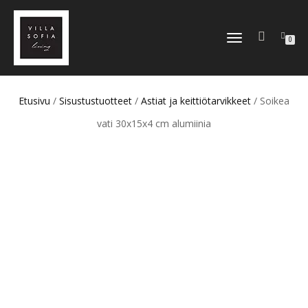
TOGGLE
0
NAVIGATION
Etusivu
/
Sisustustuotteet
/
Astiat ja keittiötarvikkeet
/ Soikea
vati 30x15x4 cm alumiinia