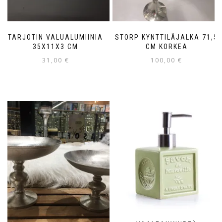
TARJOTIN VALUALUMIINIA
STORP KYNTTILÄJALKA 71,5
35X11X3 CM
CM KORKEA
31,00
€
100,00
€