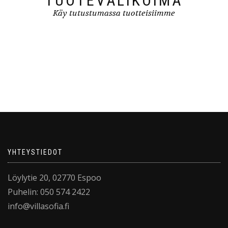
TUOTEVALIKOIMA
Käy tutustumassa tuotteisiimme
YHTEYSTIEDOT
Löylytie 20, 02770 Espoo
Puhelin: 050 574 2422
info@villasofia.fi