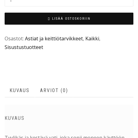
LISÄÄ OSTOSKORIIN
Osastot:
Astiat ja keittiötarvikkeet
,
Kaikki
,
Sisustustuotteet
KUVAUS
ARVIOT (0)
KUVAUS
Tyylikäs ja kestävä vati, joka sopii moneen käyttöön.