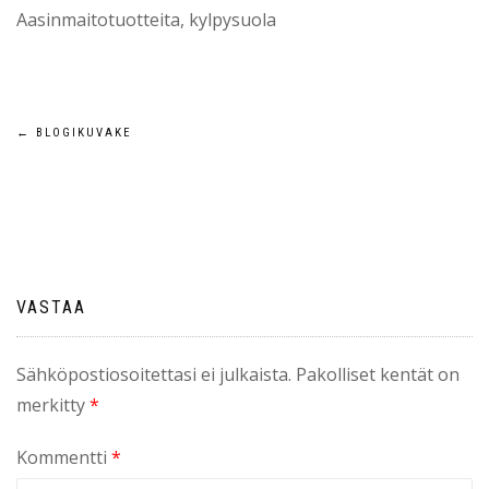
Aasinmaitotuotteita, kylpysuola
Artikkelien
←
BLOGIKUVAKE
selaus
VASTAA
Sähköpostiosoitettasi ei julkaista.
Pakolliset kentät on
merkitty
*
Kommentti
*