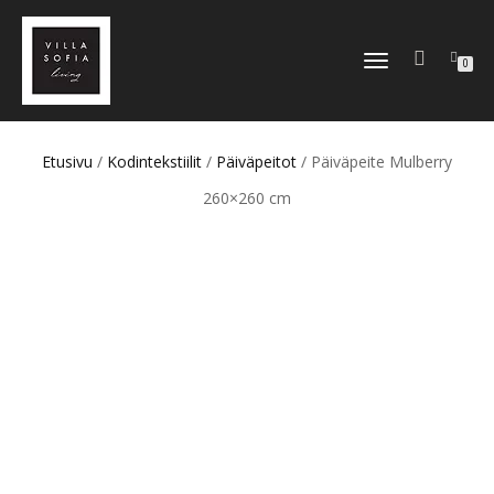
TOGGLE
0
NAVIGATION
Etusivu
/
Kodintekstiilit
/
Päiväpeitot
/ Päiväpeite Mulberry
260×260 cm