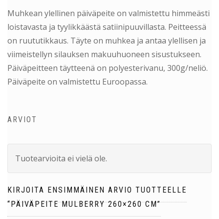
Muhkean ylellinen päiväpeite on valmistettu himmeästi
loistavasta ja tyylikkäästä satiinipuuvillasta. Peitteessä
on ruututikkaus. Täyte on muhkea ja antaa ylellisen ja
viimeistellyn silauksen makuuhuoneen sisustukseen.
Päiväpeitteen täytteenä on polyesterivanu, 300g/neliö.
Päiväpeite on valmistettu Euroopassa.
ARVIOT
Tuotearvioita ei vielä ole.
KIRJOITA ENSIMMÄINEN ARVIO TUOTTEELLE
“PÄIVÄPEITE MULBERRY 260×260 CM”