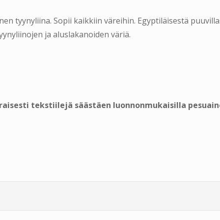
en tyynyliina. Sopii kaikkiin väreihin. Egyptiläisestä puuvilla
yynyliinojen ja aluslakanoiden väriä.
aisesti tekstiilejä säästäen luonnonmukaisilla pesuain