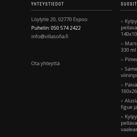
YHTEYSTIEDOT
SUOSI
Löylytie 20, 02770 Espoo
Kylp
pellav
Puhelin: 050 574 2422
140x10
info@villasofia.fi
Marse
330 ml
Pime
Ota yhteyttä
Same
viinin
Päivä
160x26
Alus
figue 
Kylp
pellav
vaalea