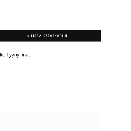
LISÄÄ OSTOSKORIIN
it
,
Tyynyliinat