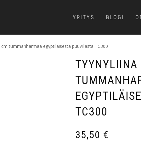
YRITYS
BLOGI
O
0 cm tummanharmaa egyptiläisestä puuvillasta TC300
TYYNYLIINA
TUMMANHA
EGYPTILÄIS
TC300
35,50
€