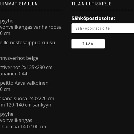
TUIMMAT SIVULLA
TILAA UUTISKIRJE
Sähköpostiosoite:
ypyyhe
avohvelikangas vanha roosa
0 cm
ille nestesaippua ruusu
nnysverhot beige
ttiverhot 2x135x280 cm
punainen 044
peitto Aava valkoinen
0 cm
lakana suora 240x220 cm
jam 120-140 cm sänkyyn
ypyyhe
avohvelikangas
nharmaa 140x100 cm