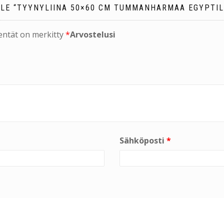
LLE “TYYNYLIINA 50×60 CM TUMMANHARMAA EGYPTIL
kentät on merkitty
*
Arvostelusi
Sähköposti
*