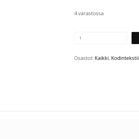
4 varastossa
Osastot:
Kaikki
,
Kodintekstiil