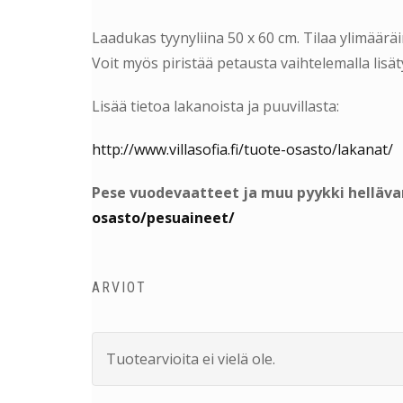
Laadukas tyynyliina 50 x 60 cm. Tilaa ylimääräin
Voit myös piristää petausta vaihtelemalla lisät
Lisää tietoa lakanoista ja puuvillasta:
http://www.villasofia.fi/tuote-osasto/lakanat/
Pese vuodevaatteet ja muu pyykki hellävar
osasto/pesuaineet/
ARVIOT
Tuotearvioita ei vielä ole.