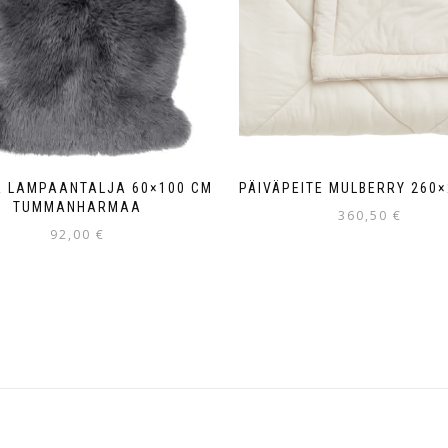
 LAMPAANTALJA 60×100 CM
PÄIVÄPEITE MULBERRY 260
TUMMANHARMAA
360,50
€
92,00
€