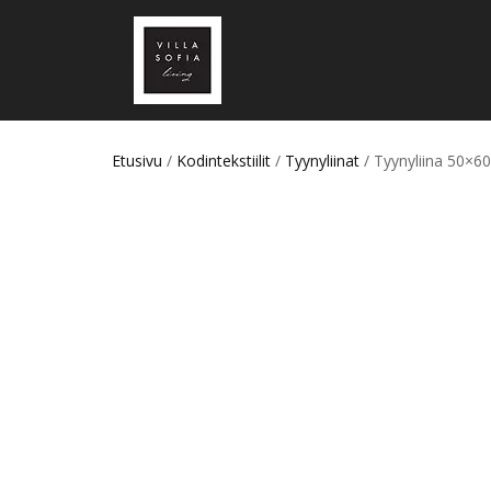
Etusivu
/
Kodintekstiilit
/
Tyynyliinat
/ Tyynyliina 50×6