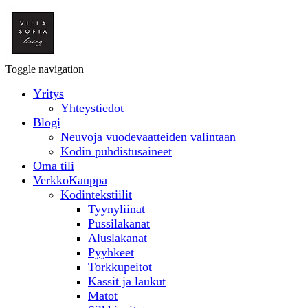
Toggle navigation
Yritys
Yhteystiedot
Blogi
Neuvoja vuodevaatteiden valintaan
Kodin puhdistusaineet
Oma tili
VerkkoKauppa
Kodintekstiilit
Tyynyliinat
Pussilakanat
Aluslakanat
Pyyhkeet
Torkkupeitot
Kassit ja laukut
Matot