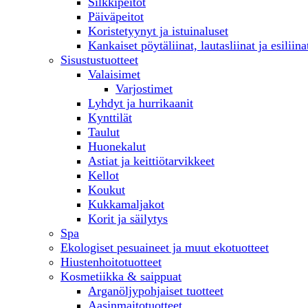
Silkkipeitot
Päiväpeitot
Koristetyynyt ja istuinaluset
Kankaiset pöytäliinat, lautasliinat ja esiliina
Sisustustuotteet
Valaisimet
Varjostimet
Lyhdyt ja hurrikaanit
Kynttilät
Taulut
Huonekalut
Astiat ja keittiötarvikkeet
Kellot
Koukut
Kukkamaljakot
Korit ja säilytys
Spa
Ekologiset pesuaineet ja muut ekotuotteet
Hiustenhoitotuotteet
Kosmetiikka & saippuat
Arganöljypohjaiset tuotteet
Aasinmaitotuotteet