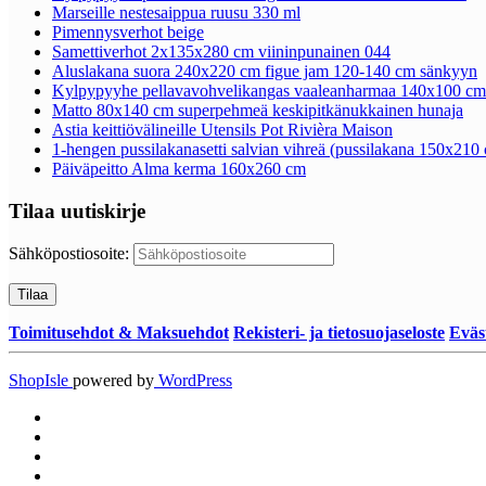
Marseille nestesaippua ruusu 330 ml
Pimennysverhot beige
Samettiverhot 2x135x280 cm viininpunainen 044
Aluslakana suora 240x220 cm figue jam 120-140 cm sänkyyn
Kylpypyyhe pellavavohvelikangas vaaleanharmaa 140x100 cm
Matto 80x140 cm superpehmeä keskipitkänukkainen hunaja
Astia keittiövälineille Utensils Pot Rivièra Maison
1-hengen pussilakanasetti salvian vihreä (pussilakana 150x21
Päiväpeitto Alma kerma 160x260 cm
Tilaa uutiskirje
Sähköpostiosoite:
Toimitusehdot & Maksuehdot
Rekisteri- ja tietosuojaseloste
Eväs
ShopIsle
powered by
WordPress