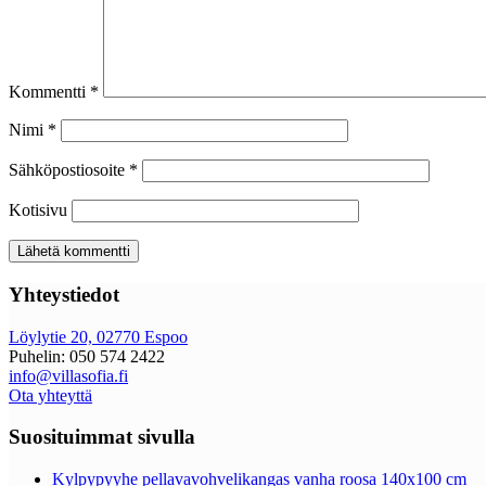
Kommentti
*
Nimi
*
Sähköpostiosoite
*
Kotisivu
Yhteystiedot
Löylytie 20, 02770 Espoo
Puhelin: 050 574 2422
info@villasofia.fi
Ota yhteyttä
Suosituimmat sivulla
Kylpypyyhe pellavavohvelikangas vanha roosa 140x100 cm