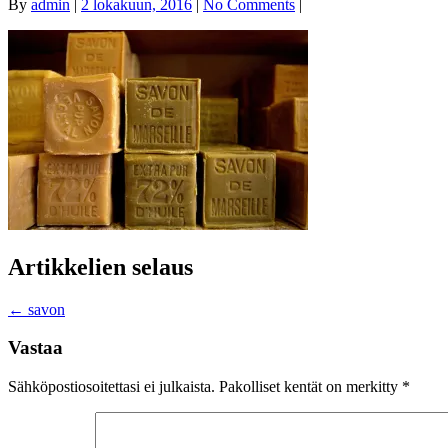
By
admin
|
2 lokakuun, 2016
|
No Comments
|
Artikkelien selaus
←
savon
Vastaa
Sähköpostiosoitettasi ei julkaista.
Pakolliset kentät on merkitty
*