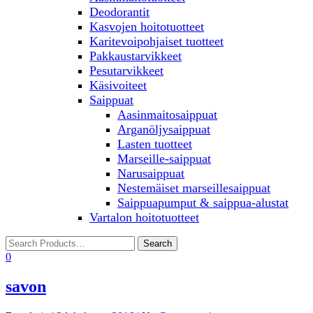
Deodorantit
Kasvojen hoitotuotteet
Karitevoipohjaiset tuotteet
Pakkaustarvikkeet
Pesutarvikkeet
Käsivoiteet
Saippuat
Aasinmaitosaippuat
Arganöljysaippuat
Lasten tuotteet
Marseille-saippuat
Narusaippuat
Nestemäiset marseillesaippuat
Saippuapumput & saippua-alustat
Vartalon hoitotuotteet
0
savon