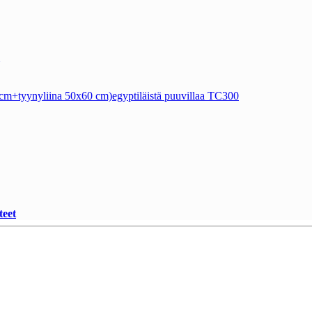
0 cm+tyynyliina 50x60 cm)egyptiläistä puuvillaa TC300
teet