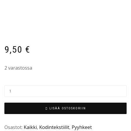
9,50
€
2 varastossa
LISÄÄ OSTOSKORIIN
Osastot:
Kaikki
,
Kodintekstiilit
,
Pyyhkeet