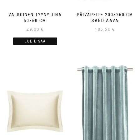
VALKOINEN TYYNYLIINA
PÄIVÄPEITE 200×260 CM
50×60 CM
SAND AAVA
29,00
€
185,50
€
LUE LISÄÄ