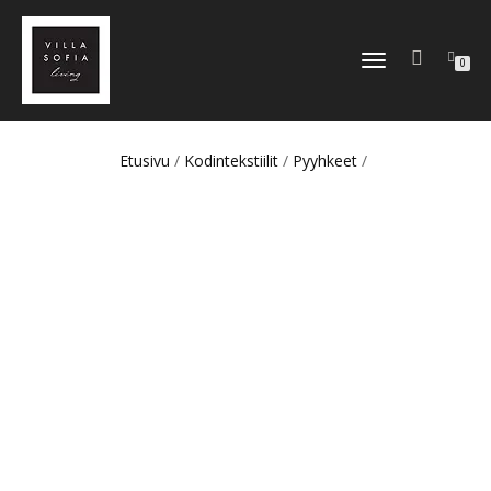
TOGGLE
0
NAVIGATION
Etusivu
/
Kodintekstiilit
/
Pyyhkeet
/