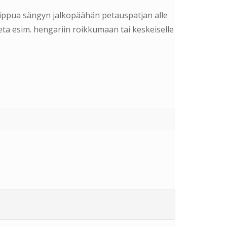
saippua sängyn jalkopäähän petauspatjan alle
seta esim. hengariin roikkumaan tai keskeiselle