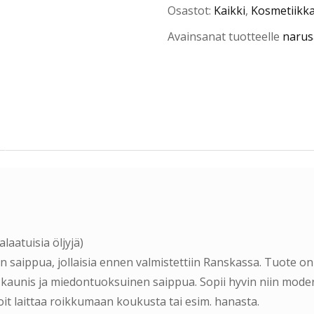
Osastot:
Kaikki
,
Kosmetiikka
Avainsanat tuotteelle
narus
laatuisia öljyjä)
saippua, jollaisia ennen valmistettiin Ranskassa. Tuote on
la kaunis ja miedontuoksuinen saippua. Sopii hyvin niin mod
oit laittaa roikkumaan koukusta tai esim. hanasta.