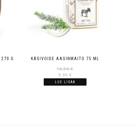
 270 G
KÄSIVOIDE AASINMAITO 75 ML
16,50
€
9,90
€
LUE LISÄÄ