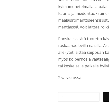
kylmämenetelmällä ja palat 
kaunis ja miedontuoksuinen 
maalaisromanttiseensisustu
mentäessä. Voit laittaa roi
Ranskassa tätä tuotetta kä
raskaanaolevilla naisilla. 
alle (voit laittaa saippuan k
myös koiperhosia vaatesäil
tai keskeiselle paikalle hyllyl
2 varastossa