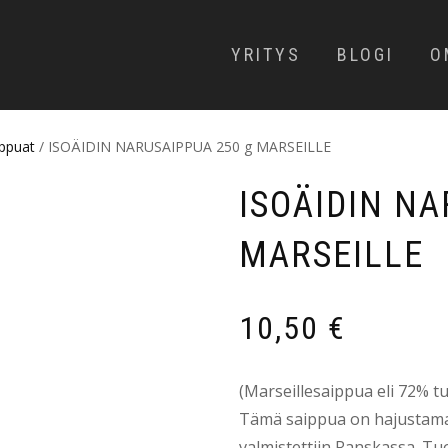
YRITYS
BLOGI
O
ppuat
/ ISOÄIDIN NARUSAIPPUA 250 g MARSEILLE
ISOÄIDIN NA
MARSEILLE
10,50
€
(Marseillesaippua eli 72% t
Tämä saippua on hajustamat
valmistettiin Ranskassa. Tu