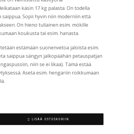
leikataan käsin 17 kg palasta. On todella
saippua. Sopii hyvin niin moderniin että
kseen. On hieno tuliainen esim. mökille
kkumaan koukusta tai esim. hanasta.
ytetään estämään suonenvetoa jaloista esim.
Aseta saippua sängyn jalkopäähän petauspatjan
angaspussiin, niin se ei likaa). Tämä estää
ytyksessä. Aseta esim. hengariin roikkumaan
lä.
LISÄÄ OSTOSKORIIN