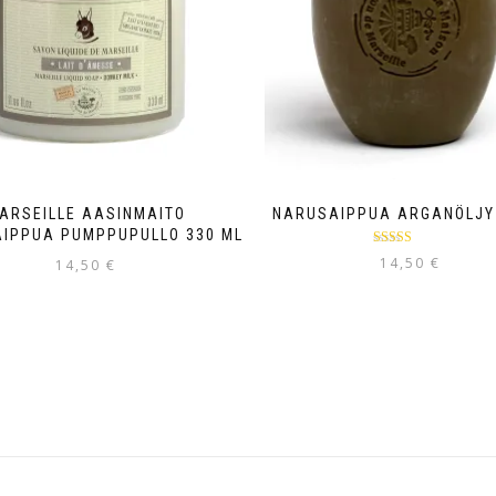
ARSEILLE AASINMAITO
NARUSAIPPUA ARGANÖLJY
IPPUA PUMPPUPULLO 330 ML
Arvostelu
14,50
€
14,50
€
tuotteesta:
5.00
/ 5