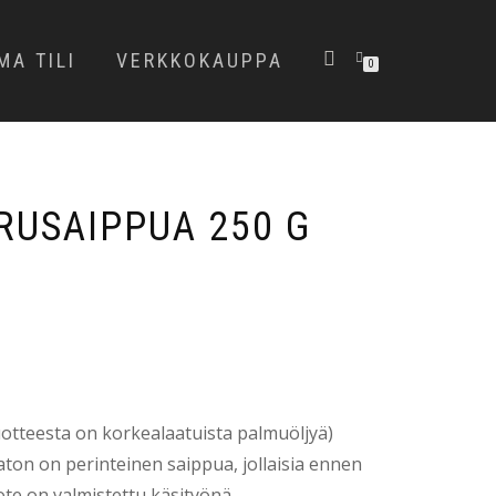
MA TILI
VERKKOKAUPPA
0
RUSAIPPUA 250 G
uotteesta on korkealaatuista palmuöljyä)
on on perinteinen saippua, jollaisia ennen
ote on valmistettu käsityönä