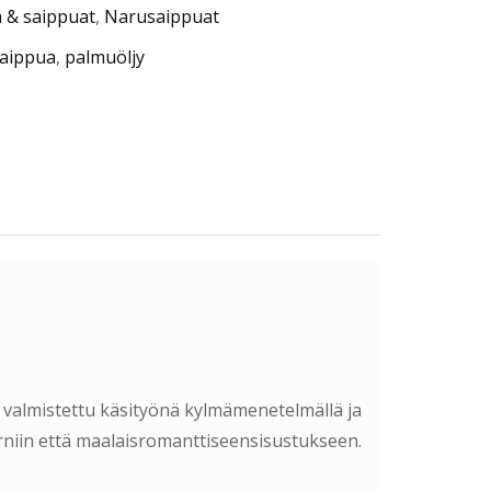
 & saippuat
,
Narusaippuat
aippua
,
palmuöljy
 valmistettu käsityönä kylmämenetelmällä ja
erniin että maalaisromanttiseensisustukseen.