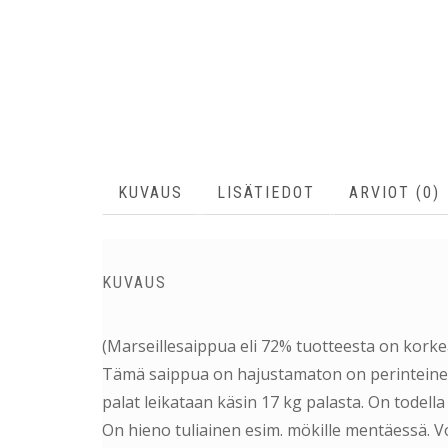
KUVAUS
LISÄTIEDOT
ARVIOT (0)
KUVAUS
(Marseillesaippua eli 72% tuotteesta on korkea
Tämä saippua on hajustamaton on perinteinen 
palat leikataan käsin 17 kg palasta. On todel
On hieno tuliainen esim. mökille mentäessä. V