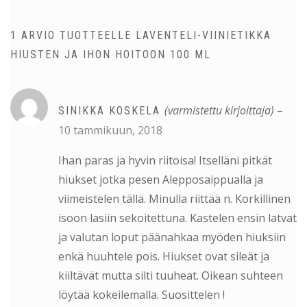
1 ARVIO TUOTTEELLE
LAVENTELI-VIINIETIKKA
HIUSTEN JA IHON HOITOON 100 ML
(varmistettu kirjoittaja)
–
SINIKKA KOSKELA
10 tammikuun, 2018
Ihan paras ja hyvin riitoisa! Itselläni pitkät
hiukset jotka pesen Alepposaippualla ja
viimeistelen tällä. Minulla riittää n. Korkillinen
isoon lasiin sekoitettuna. Kastelen ensin latvat
ja valutan loput päänahkaa myöden hiuksiin
enkä huuhtele pois. Hiukset ovat sileät ja
kiiltävät mutta silti tuuheat. Oikean suhteen
löytää kokeilemalla. Suosittelen !