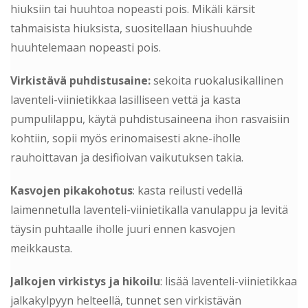
hiuksiin tai huuhtoa nopeasti pois. Mikäli kärsit
tahmaisista hiuksista, suositellaan hiushuuhde
huuhtelemaan nopeasti pois.
Virkistävä puhdistusaine:
sekoita ruokalusikallinen
laventeli-viinietikkaa lasilliseen vettä ja kasta
pumpulilappu, käytä puhdistusaineena ihon rasvaisiin
kohtiin, sopii myös erinomaisesti akne-iholle
rauhoittavan ja desifioivan vaikutuksen takia.
Kasvojen pikakohotus
: kasta reilusti vedellä
laimennetulla laventeli-viinietikalla vanulappu ja levitä
täysin puhtaalle iholle juuri ennen kasvojen
meikkausta.
Jalkojen virkistys ja hikoilu
: lisää laventeli-viinietikkaa
jalkakylpyyn helteellä, tunnet sen virkistävän