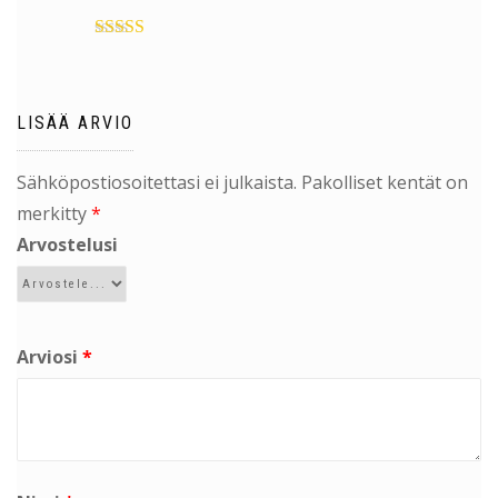
Arvostelu
tuotteesta:
5
/
5
LISÄÄ ARVIO
Sähköpostiosoitettasi ei julkaista.
Pakolliset kentät on
merkitty
*
Arvostelusi
Arviosi
*