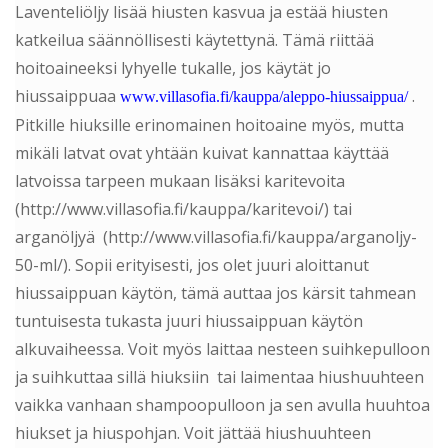
Laventeliöljy lisää hiusten kasvua ja estää hiusten
katkeilua säännöllisesti käytettynä. Tämä riittää
hoitoaineeksi lyhyelle tukalle, jos käytät jo
hiussaippuaa
.
www.villasofia.fi/kauppa/aleppo-hiussaippua/
Pitkille hiuksille erinomainen hoitoaine myös, mutta
mikäli latvat ovat yhtään kuivat kannattaa käyttää
latvoissa tarpeen mukaan lisäksi karitevoita
(http://www.villasofia.fi/kauppa/karitevoi/) tai
arganöljyä (http://www.villasofia.fi/kauppa/arganoljy-
50-ml/). Sopii erityisesti, jos olet juuri aloittanut
hiussaippuan käytön, tämä auttaa jos kärsit tahmean
tuntuisesta tukasta juuri hiussaippuan käytön
alkuvaiheessa. Voit myös laittaa nesteen suihkepulloon
ja suihkuttaa sillä hiuksiin tai laimentaa hiushuuhteen
vaikka vanhaan shampoopulloon ja sen avulla huuhtoa
hiukset ja hiuspohjan. Voit jättää hiushuuhteen