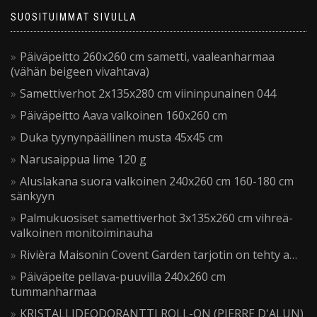
SUOSITUIMMAT SIVULLA
Päiväpeitto 260x260 cm sametti, vaaleanharmaa
(vähän beigeen vivahtava)
Samettiverhot 2x135x280 cm viininpunainen 044
Päiväpeitto Aava valkoinen 160x260 cm
Duka tyynynpäällinen musta 45x45 cm
Narusaippua lime 120 g
Aluslakana suora valkoinen 240x260 cm 160-180 cm
sänkyyn
Palmukuosiset samettiverhot 3x135x260 cm vihreä-
valkoinen monitoiminauha
Rivièra Maisonin Covent Garden tarjotin on tehty a…
Päiväpeite pellava-puuvilla 240x260 cm
tummanharmaa
KRISTALLIDEODORANTTI ROLL-ON (PIERRE D'ALUN)