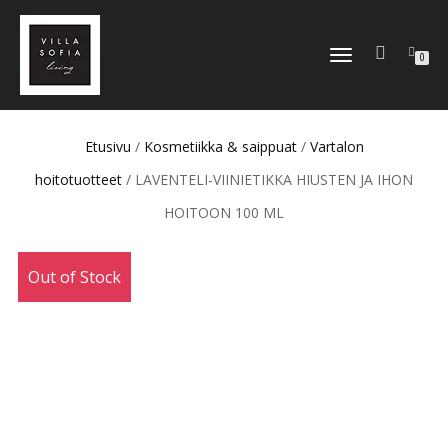
TOGGLE
0
NAVIGATION
Etusivu
/
Kosmetiikka & saippuat
/
Vartalon
hoitotuotteet
/ LAVENTELI-VIINIETIKKA HIUSTEN JA IHON
HOITOON 100 ML
Out of Stock