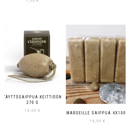
7,50
€
TÄYTTÖSAIPPUA KEITTIÖÖN
270 G
16,00
€
MARSEILLE SAIPPUA 4X100G
16,00
€