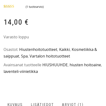
(
1
tuotearvio)
Arvio
1
5.00
5:stä
perustuen
14,00
€
asiakkaan
arvotukseen.
Varasto loppu
Osastot:
Hiustenhoitotuotteet
,
Kaikki
,
Kosmetiikka &
saippuat
,
Spa
,
Vartalon hoitotuotteet
Avainsanat tuotteelle
HIUSHUUHDE
,
hiusten hoitoaine
,
laventeli-viinietikka
KUVAUS
LISÄTIEDOT
ARVIOT (1)