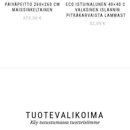
PÄIVÄPEITTO 260×260 CM
ECO ISTUINALUNEN 40×40 CM
MAISSINKELTAINEN
VALKOINEN ISLANNIN
PITKÄKARVAISTA LAMMASTA
273,00
€
32,00
€
TUOTEVALIKOIMA
Käy tutustumassa tuotteisiimme