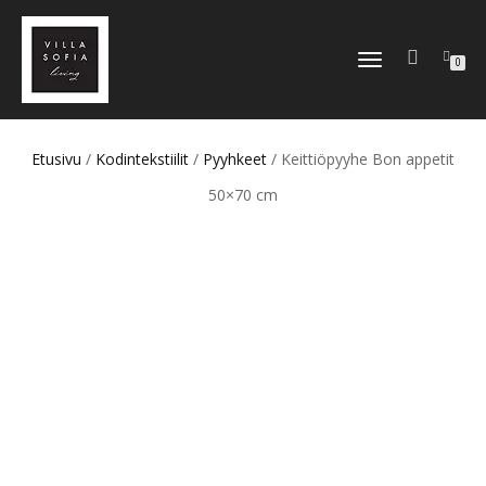
TOGGLE
0
NAVIGATION
Etusivu
/
Kodintekstiilit
/
Pyyhkeet
/ Keittiöpyyhe Bon appetit
50×70 cm