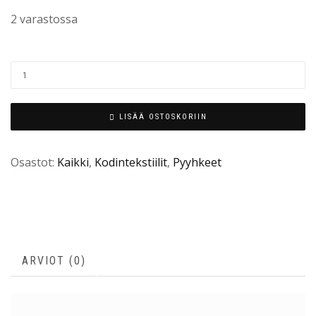
2 varastossa
LISÄÄ OSTOSKORIIN
Osastot:
Kaikki
,
Kodintekstiilit
,
Pyyhkeet
ARVIOT (0)