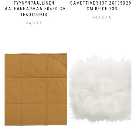
TYYNYNPÄÄLLINEN
SAMETTIVERHOT 2X135X280
VAALEANHARMAA 50×50 CM
CM BEIGE 333
TEKOTURKIS
143,50
€
24,00
€