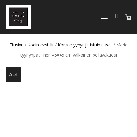
TOGGLE
0
NAVIGATION
Etusivu
/
Kodintekstiilit
/
Koristetyynyt ja istuinaluset
/ Marie
tyynynpäällinen 45×45 cm valkoinen pellavakuosi
Ale!