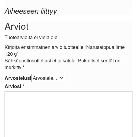
Aiheeseen liittyy
Arviot
Tuotearvioita ei vielä ole.
Kirjoita ensimmäinen arvio tuotteelle “Narusaippua lime
120 g”
Sähköpostiosoitettasi ei julkaista.
Pakolliset kentät on
merkitty
*
Arvostelusi
Arviosi
*