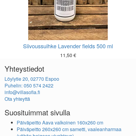
Siivoussuihke Lavender fields 500 ml
11,50
€
Yhteystiedot
Löylytie 20, 02770 Espoo
Puhelin: 050 574 2422
info@villasofia.fi
Ota yhteyttä
Suosituimmat sivulla
Päiväpeitto Aava valkoinen 160x260 cm
Päiväpeitto 260x260 cm sametti, vaaleanharmaa
(vähän beigeen vivahtava)