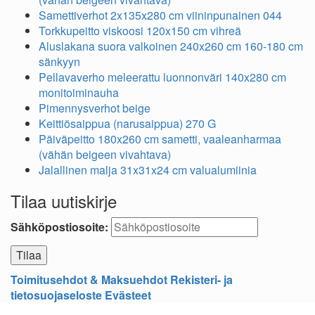
Samettiverhot 2x135x280 cm viininpunainen 044
Torkkupeitto viskoosi 120x150 cm vihreä
Aluslakana suora valkoinen 240x260 cm 160-180 cm
sänkyyn
Pellavaverho meleerattu luonnonväri 140x280 cm
monitoiminauha
Pimennysverhot beige
Keittiösaippua (narusaippua) 270 G
Päiväpeitto 180x260 cm sametti, vaaleanharmaa
(vähän beigeen vivahtava)
Jalallinen malja 31x31x24 cm valualumiinia
Tilaa uutiskirje
Sähköpostiosoite:
Toimitusehdot & Maksuehdot
Rekisteri- ja
tietosuojaseloste
Evästeet