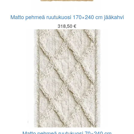
Matto pehmeä ruutukuosi 170×240 cm jääkahvi
318,50
€
Matto pehmeä ruutukuosi 70×240 cm