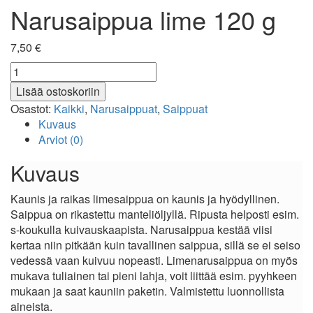
Narusaippua lime 120 g
7,50
€
Narusaippua
lime
Lisää ostoskoriin
120
Osastot:
Kaikki
,
Narusaippuat
,
Saippuat
g
Kuvaus
määrä
Arviot (0)
Kuvaus
Kaunis ja raikas limesaippua on kaunis ja hyödyllinen.
Saippua on rikastettu manteliöljyllä. Ripusta helposti esim.
s-koukulla kuivauskaapista. Narusaippua kestää viisi
kertaa niin pitkään kuin tavallinen saippua, sillä se ei seiso
vedessä vaan kuivuu nopeasti. Limenarusaippua on myös
mukava tuliainen tai pieni lahja, voit liittää esim. pyyhkeen
mukaan ja saat kauniin paketin. Valmistettu luonnollista
aineista.