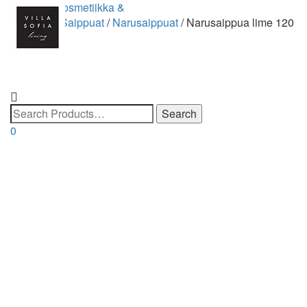
Etusivu
/
Kosmetiikka &
saippuat
/
Saippuat
/
Narusaippuat
/ Narusaippua lime 120
g
0