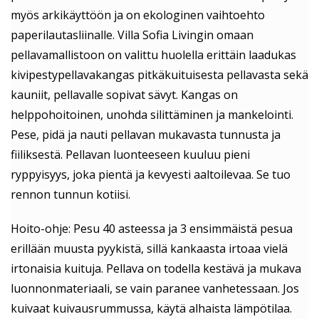
myös arkikäyttöön ja on ekologinen vaihtoehto
paperilautasliinalle. Villa Sofia Livingin omaan
pellavamallistoon on valittu huolella erittäin laadukas
kivipestypellavakangas pitkäkuituisesta pellavasta sekä
kauniit, pellavalle sopivat sävyt. Kangas on
helppohoitoinen, unohda silittäminen ja mankelointi.
Pese, pidä ja nauti pellavan mukavasta tunnusta ja
fiiliksestä. Pellavan luonteeseen kuuluu pieni
ryppyisyys, joka pientä ja kevyesti aaltoilevaa. Se tuo
rennon tunnun kotiisi.
Hoito-ohje: Pesu 40 asteessa ja 3 ensimmäistä pesua
erillään muusta pyykistä, sillä kankaasta irtoaa vielä
irtonaisia kuituja. Pellava on todella kestävä ja mukava
luonnonmateriaali, se vain paranee vanhetessaan. Jos
kuivaat kuivausrummussa, käytä alhaista lämpötilaa.