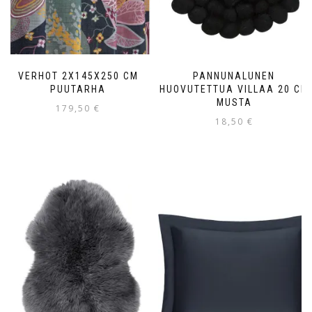
VERHOT 2X145X250 CM
PANNUNALUNEN
PUUTARHA
HUOVUTETTUA VILLAA 20 CM
MUSTA
179,50
€
18,50
€