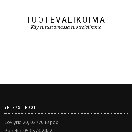
TUOTEVALIKOIMA
Käy tutustumassa tuotteisiimme
YHTEYSTIEDOT
Löylytie 20, 02770 Espoo
Puhelin: 050 574 2422