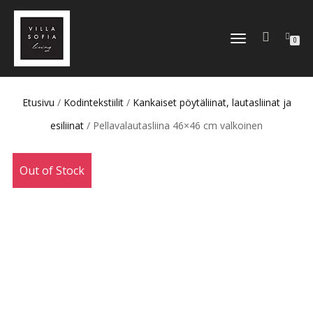
TOGGLE
0
NAVIGATION
Etusivu
/
Kodintekstiilit
/
Kankaiset pöytäliinat, lautasliinat ja
esiliinat
/ Pellavalautasliina 46×46 cm valkoinen
Out of Stock