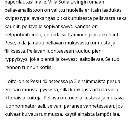
paperilautasliinalle. Villa Sofia Livingin omaan
pellavamallistoon on valittu huolella erittäin laadukas
kivipestypellavakangas pitkäkuituisesta pellavasta sekä
kauniit, pellavalle sopivat sävyt. Kangas on
helppohoitoinen, unohda silittäminen ja mankelointi.
Pese, pidä ja nauti pellavan mukavasta tunnusta ja
fiiliksestä. Pellavan luonteeseen kuuluu pieni
ryppyisyys, joka pientä ja kevyesti aaltoilevaa. Se tuo
rennon tunnun kotiisi.
Hoito-ohje: Pesu 40 asteessa ja 3 ensimmäistä pesua
erillään muusta pyykistä, sillä kankaasta irtoaa vielä
irtonaisia kuituja. Pellava on todella kestävä ja mukava
luonnonmateriaali, se vain paranee vanhetessaan. Jos
kuivaat kuivausrummussa, käytä alhaista lämpötilaa.