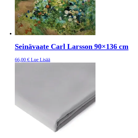
Seinävaate Carl Larsson 90×136 cm
66,00
€
Lue Lisää