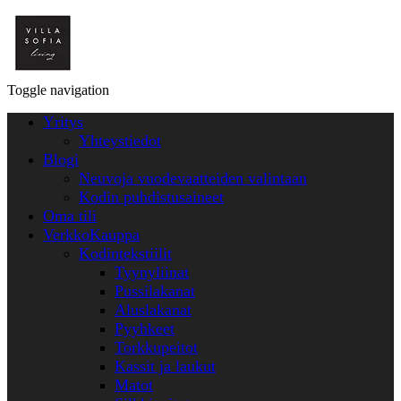
Toggle navigation
Yritys
Yhteystiedot
Blogi
Neuvoja vuodevaatteiden valintaan
Kodin puhdistusaineet
Oma tili
VerkkoKauppa
Kodintekstiilit
Tyynyliinat
Pussilakanat
Aluslakanat
Pyyhkeet
Torkkupeitot
Kassit ja laukut
Matot