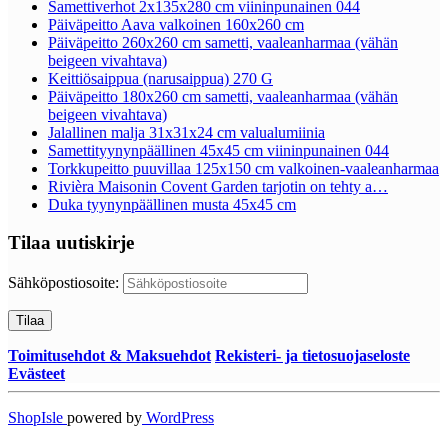
Samettiverhot 2x135x280 cm viininpunainen 044
Päiväpeitto Aava valkoinen 160x260 cm
Päiväpeitto 260x260 cm sametti, vaaleanharmaa (vähän
beigeen vivahtava)
Keittiösaippua (narusaippua) 270 G
Päiväpeitto 180x260 cm sametti, vaaleanharmaa (vähän
beigeen vivahtava)
Jalallinen malja 31x31x24 cm valualumiinia
Samettityynynpäällinen 45x45 cm viininpunainen 044
Torkkupeitto puuvillaa 125x150 cm valkoinen-vaaleanharmaa
Rivièra Maisonin Covent Garden tarjotin on tehty a…
Duka tyynynpäällinen musta 45x45 cm
Tilaa uutiskirje
Sähköpostiosoite:
Toimitusehdot & Maksuehdot
Rekisteri- ja tietosuojaseloste
Evästeet
ShopIsle
powered by
WordPress