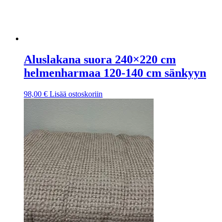
Aluslakana suora 240×220 cm
helmenharmaa 120-140 cm sänkyyn
98,00
€
Lisää ostoskoriin