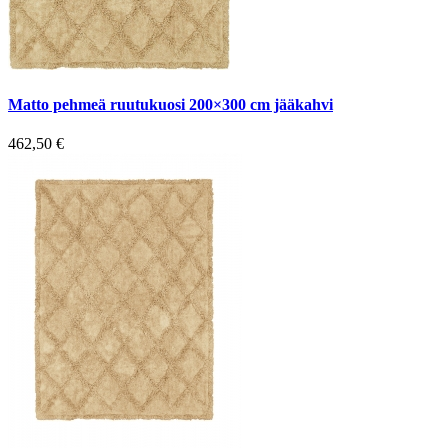
Matto pehmeä ruutukuosi 200×300 cm jääkahvi
462,50
€