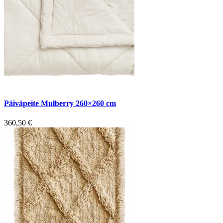
Päiväpeite Mulberry 260×260 cm
360,50
€