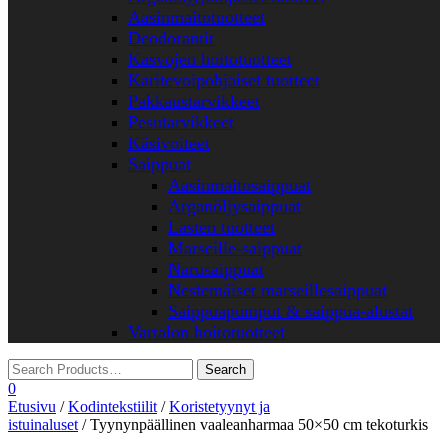
Aasinmaitotuotteet
Deodorantit
Kasvojen hoitotuotteet
Karitevoipohjaiset tuotteet
Pakkaustarvikkeet
Pesutarvikkeet
Käsivoiteet
Saippuat
Aasinmaitosaippuat
Arganöljysaippuat
Lasten tuotteet
Marseille-saippuat
Narusaippuat
Nestemäiset marseillesaippuat
Saippuapumput & saippua-alustat
Vartalon hoitotuotteet
0
Etusivu
/
Kodintekstiilit
/
Koristetyynyt ja
istuinaluset
/ Tyynynpäällinen vaaleanharmaa 50×50 cm tekoturkis