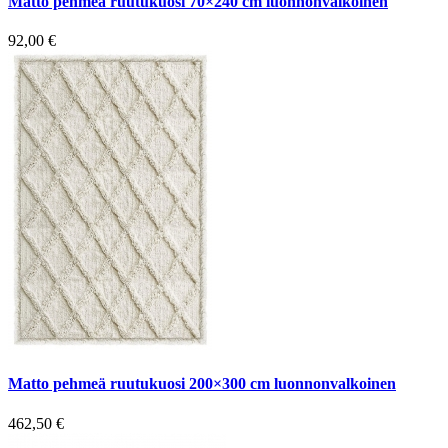
Matto pehmeä ruutukuosi 70×240 cm luonnonvalkoinen
92,00
€
Matto pehmeä ruutukuosi 200×300 cm luonnonvalkoinen
462,50
€