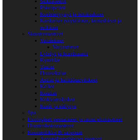
Silkkipeitot
Päiväpeitot
Koristetyynyt ja istuinaluset
Kankaiset pöytäliinat, lautasliinat ja
esiliinat
Sisustustuotteet
Valaisimet
Varjostimet
Lyhdyt ja hurrikaanit
Kynttilät
Taulut
Huonekalut
Astiat ja keittiötarvikkeet
Kellot
Koukut
Kukkamaljakot
Korit ja säilytys
Spa
Ekologiset pesuaineet ja muut ekotuotteet
Hiustenhoitotuotteet
Kosmetiikka & saippuat
Arganöljypohjaiset tuotteet