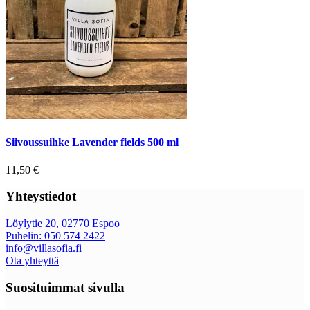
Siivoussuihke Lavender fields 500 ml
11,50
€
Yhteystiedot
Löylytie 20, 02770 Espoo
Puhelin: 050 574 2422
info@villasofia.fi
Ota yhteyttä
Suosituimmat sivulla