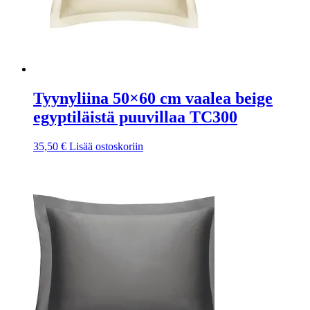
Tyynyliina 50×60 cm vaalea beige
egyptiläistä puuvillaa TC300
35,50
€
Lisää ostoskoriin