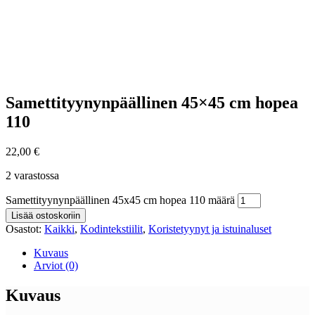
Samettityynynpäällinen 45×45 cm hopea
110
22,00
€
2 varastossa
Samettityynynpäällinen 45x45 cm hopea 110 määrä
Lisää ostoskoriin
Osastot:
Kaikki
,
Kodintekstiilit
,
Koristetyynyt ja istuinaluset
Kuvaus
Arviot (0)
Kuvaus