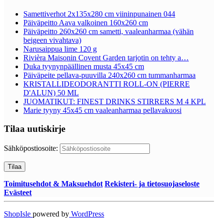
Samettiverhot 2x135x280 cm viininpunainen 044
Päiväpeitto Aava valkoinen 160x260 cm
Päiväpeitto 260x260 cm sametti, vaaleanharmaa (vähän
beigeen vivahtava)
Narusaippua lime 120 g
Rivièra Maisonin Covent Garden tarjotin on tehty a…
Duka tyynynpäällinen musta 45x45 cm
Päiväpeite pellava-puuvilla 240x260 cm tummanharmaa
KRISTALLIDEODORANTTI ROLL-ON (PIERRE
D'ALUN) 50 ML
JUOMATIKUT: FINEST DRINKS STIRRERS M 4 KPL
Marie tyyny 45x45 cm vaaleanharmaa pellavakuosi
Tilaa uutiskirje
Sähköpostiosoite:
Toimitusehdot & Maksuehdot
Rekisteri- ja tietosuojaseloste
Evästeet
ShopIsle
powered by
WordPress