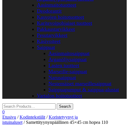
Aasinmaitotuotteet
Deodorantit
Kasvojen hoitotuotteet
Karitevoipohjaiset tuotteet
Pakkaustarvikkeet
Pesutarvikkeet
Käsivoiteet
Saippuat
Aasinmaitosaippuat
Arganöljysaippuat
Lasten tuotteet
Marseille-saippuat
Narusaippuat
Nestemäiset marseillesaippuat
Saippuapumput & saippua-alustat
Vartalon hoitotuotteet
0
Etusivu
/
Kodintekstiilit
/
Koristetyynyt ja
istuinaluset
/ Samettityynynpäällinen 45×45 cm hopea 110