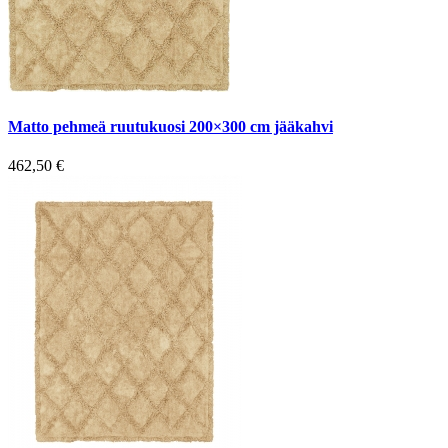
Matto pehmeä ruutukuosi 200×300 cm jääkahvi
462,50
€