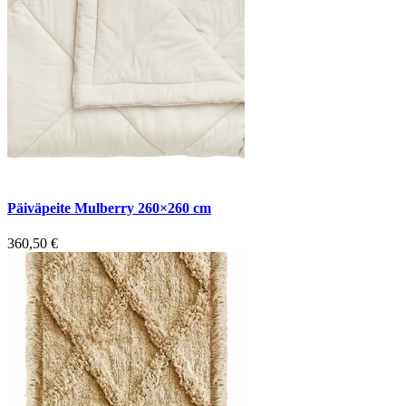
Päiväpeite Mulberry 260×260 cm
360,50
€