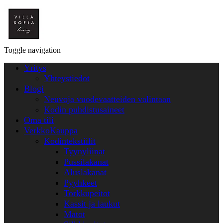
Toggle navigation
Yritys
Yhteystiedot
Blogi
Neuvoja vuodevaatteiden valintaan
Kodin puhdistusaineet
Oma tili
VerkkoKauppa
Kodintekstiilit
Tyynyliinat
Pussilakanat
Aluslakanat
Pyyhkeet
Torkkupeitot
Kassit ja laukut
Matot