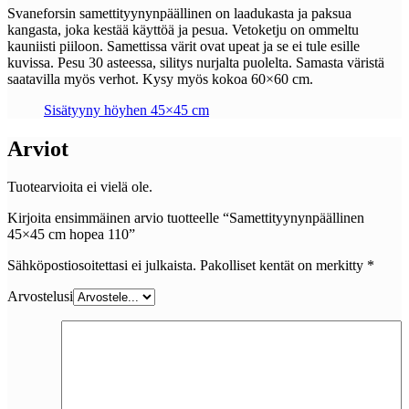
Svaneforsin samettityynynpäällinen on laadukasta ja paksua
kangasta, joka kestää käyttöä ja pesua. Vetoketju on ommeltu
kauniisti piiloon. Samettissa värit ovat upeat ja se ei tule esille
kuvissa. Pesu 30 asteessa, silitys nurjalta puolelta. Samasta väristä
saatavilla myös verhot. Kysy myös kokoa 60×60 cm.
Sisätyyny höyhen 45×45 cm
Arviot
Tuotearvioita ei vielä ole.
Kirjoita ensimmäinen arvio tuotteelle “Samettityynynpäällinen
45×45 cm hopea 110”
Sähköpostiosoitettasi ei julkaista.
Pakolliset kentät on merkitty
*
Arvostelusi