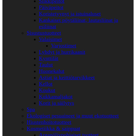
Silkkipeitot
Päiväpeitot
Koristetyynyt ja istuinaluset
Kankaiset pöytäliinat, lautasliinat ja
esiliinat
Sisustustuotteet
Valaisimet
Varjostimet
Lyhdyt ja hurrikaanit
Kynttilät
Taulut
Huonekalut
Astiat ja keittiötarvikkeet
Kellot
Koukut
Kukkamaljakot
Korit ja säilytys
Spa
Ekologiset pesuaineet ja muut ekotuotteet
Hiustenhoitotuotteet
Kosmetiikka & saippuat
Arganöljypohjaiset tuotteet