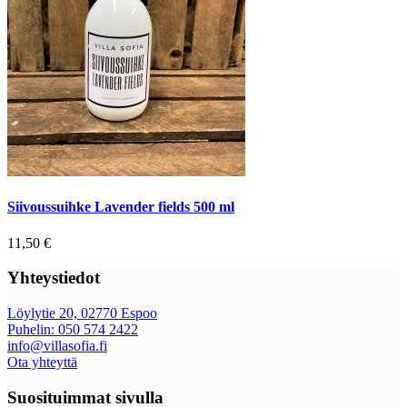
Siivoussuihke Lavender fields 500 ml
11,50
€
Yhteystiedot
Löylytie 20, 02770 Espoo
Puhelin: 050 574 2422
info@villasofia.fi
Ota yhteyttä
Suosituimmat sivulla