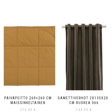
PÄIVÄPEITTO 260×260 CM
SAMETTIVERHOT 2X135X200
MAISSINKELTAINEN
CM RUSKEA 066
273,00
€
143,50
€