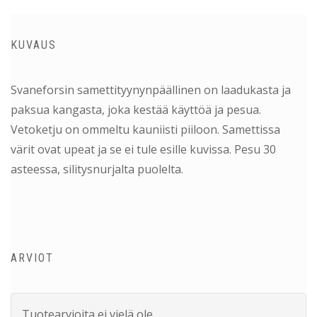
KUVAUS
Svaneforsin samettityynynpäällinen on laadukasta ja
paksua kangasta, joka kestää käyttöä ja pesua.
Vetoketju on ommeltu kauniisti piiloon. Samettissa
värit ovat upeat ja se ei tule esille kuvissa. Pesu 30
asteessa, silitysnurjalta puolelta.
ARVIOT
Tuotearvioita ei vielä ole.