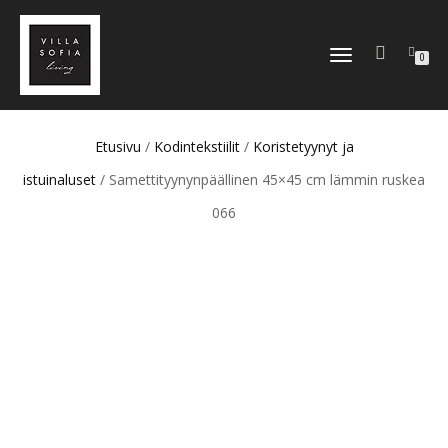
TOGGLE
0
NAVIGATION
Etusivu
/
Kodintekstiilit
/
Koristetyynyt ja
istuinaluset
/ Samettityynynpäällinen 45×45 cm lämmin ruskea
066