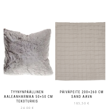
TYYNYNPÄÄLLINEN
PÄIVÄPEITE 200×260 CM
VAALEANHARMAA 50×50 CM
SAND AAVA
TEKOTURKIS
185,50
€
24,00
€