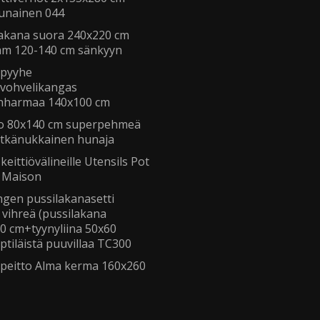
punainen 044
lakana suora 240x220 cm
jam 120-140 cm sänkyyn
ypyyhe
avohvelikangas
nharmaa 140x100 cm
o 80x140 cm superpehmeä
itkänukkainen hunaja
 keittiövälineille Utensils Pot
a Maison
gen pussilakanasetti
 vihreä (pussilakana
0 cm+tyynyliina 50x60
ptiläistä puuvillaa TC300
äpeitto Alma kerma 160x260