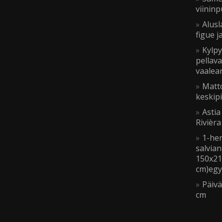
viinin
Alus
figue 
Kylp
pellav
vaalea
Matt
keskip
Astia
Rivièr
1-hen
salvian
150x21
cm)egy
Päiv
cm