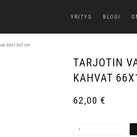
YRITYS
BLOGI
O
hvat 66x13x3 cm
TARJOTIN V
KAHVAT 66X
62,00
€