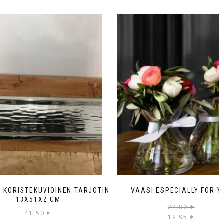
I KORISTEKUVIOINEN TARJOTIN
VAASI ESPECIALLY FOR 
13X51X2 CM
24,00
€
41,50
€
19,95
€