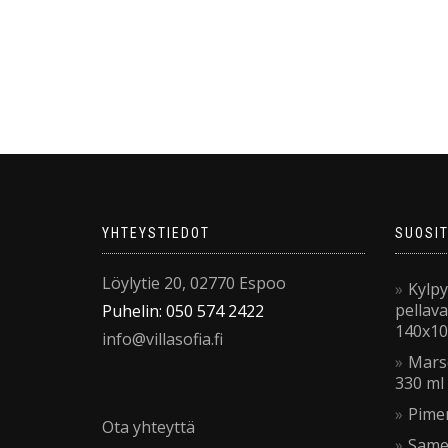
YHTEYSTIEDOT
SUOSI
Löylytie 20, 02770 Espoo
Kylp
pellav
Puhelin: 050 574 2422
140x10
info@villasofia.fi
Marse
330 ml
Pime
Ota yhteyttä
Same