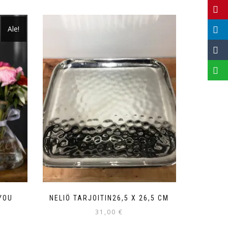
Ale!
YOU
NELIÖ TARJOITIN26,5 X 26,5 CM
31,00
€