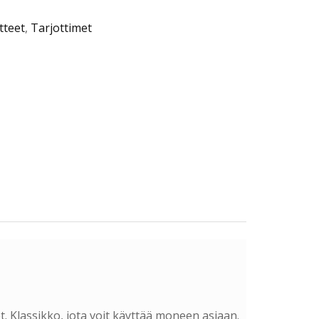
tteet
,
Tarjottimet
et. Klassikko, jota voit käyttää moneen asiaan.