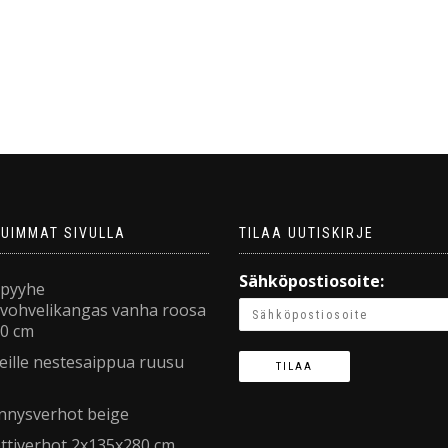
TUIMMAT SIVULLA
TILAA UUTISKIRJE
Sähköpostiosoite:
ypyyhe
avohvelikangas vanha roosa
0 cm
ille nestesaippua ruusu
nnysverhot beige
ttiverhot 2x135x280 cm