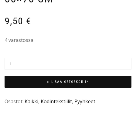
9,50
€
4 varastossa
LISÄÄ OSTOSKORIIN
Osastot:
Kaikki
,
Kodintekstiilit
,
Pyyhkeet