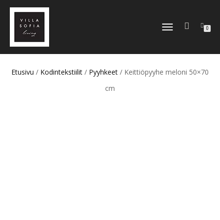
TOGGLE
0
NAVIGATION
Etusivu
/
Kodintekstiilit
/
Pyyhkeet
/ Keittiöpyyhe meloni 50×70
cm