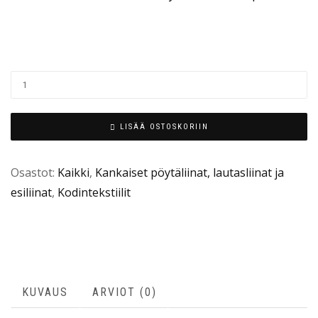
LISÄÄ OSTOSKORIIN
Osastot:
Kaikki
,
Kankaiset pöytäliinat, lautasliinat ja
esiliinat
,
Kodintekstiilit
KUVAUS
ARVIOT (0)