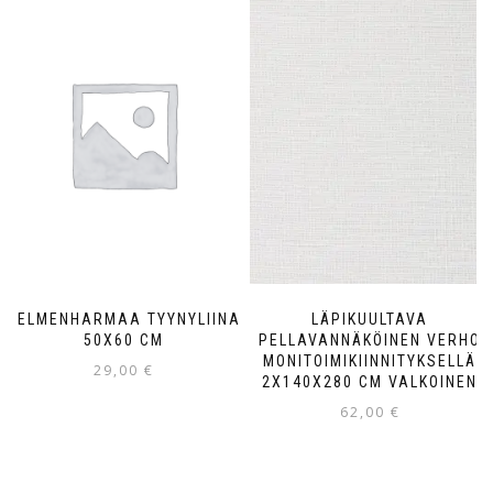
HELMENHARMAA TYYNYLIINA
LÄPIKUULTAVA
50X60 CM
PELLAVANNÄKÖINEN VERHO
MONITOIMIKIINNITYKSELLÄ
29,00
€
2X140X280 CM VALKOINEN
62,00
€