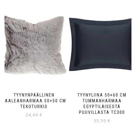
TYYNYNPÄÄLLINEN
TYYNYLIINA 50×60 CM
VAALEANHARMAA 50×50 CM
TUMMANHARMAA
TEKOTURKIS
EGYPTILÄISESTÄ
PUUVILLASTA TC300
24,00
€
35,50
€