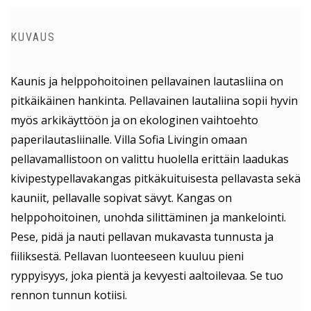
KUVAUS
Kaunis ja helppohoitoinen pellavainen lautasliina on
pitkäikäinen hankinta. Pellavainen lautaliina sopii hyvin
myös arkikäyttöön ja on ekologinen vaihtoehto
paperilautasliinalle. Villa Sofia Livingin omaan
pellavamallistoon on valittu huolella erittäin laadukas
kivipestypellavakangas pitkäkuituisesta pellavasta sekä
kauniit, pellavalle sopivat sävyt. Kangas on
helppohoitoinen, unohda silittäminen ja mankelointi.
Pese, pidä ja nauti pellavan mukavasta tunnusta ja
fiiliksestä. Pellavan luonteeseen kuuluu pieni
ryppyisyys, joka pientä ja kevyesti aaltoilevaa. Se tuo
rennon tunnun kotiisi.