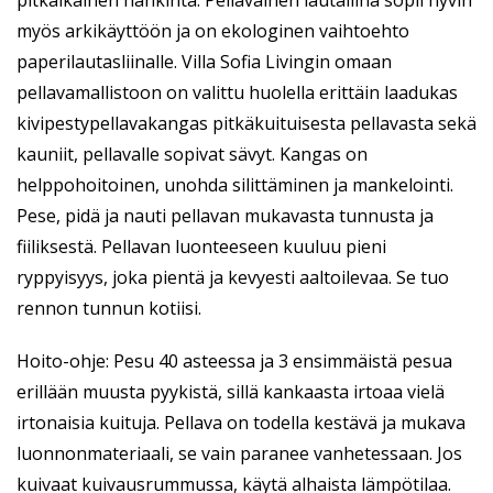
pitkäikäinen hankinta. Pellavainen lautaliina sopii hyvin
myös arkikäyttöön ja on ekologinen vaihtoehto
paperilautasliinalle. Villa Sofia Livingin omaan
pellavamallistoon on valittu huolella erittäin laadukas
kivipestypellavakangas pitkäkuituisesta pellavasta sekä
kauniit, pellavalle sopivat sävyt. Kangas on
helppohoitoinen, unohda silittäminen ja mankelointi.
Pese, pidä ja nauti pellavan mukavasta tunnusta ja
fiiliksestä. Pellavan luonteeseen kuuluu pieni
ryppyisyys, joka pientä ja kevyesti aaltoilevaa. Se tuo
rennon tunnun kotiisi.
Hoito-ohje: Pesu 40 asteessa ja 3 ensimmäistä pesua
erillään muusta pyykistä, sillä kankaasta irtoaa vielä
irtonaisia kuituja. Pellava on todella kestävä ja mukava
luonnonmateriaali, se vain paranee vanhetessaan. Jos
kuivaat kuivausrummussa, käytä alhaista lämpötilaa.