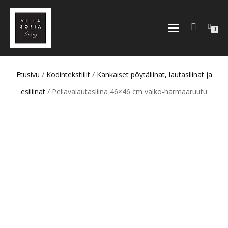
TOGGLE
0
NAVIGATION
Etusivu
/
Kodintekstiilit
/
Kankaiset pöytäliinat, lautasliinat ja
esiliinat
/ Pellavalautasliina 46×46 cm valko-harmaaruutu