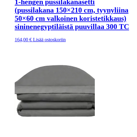
1-hengen pussilakanasetti
(pussilakana 150×210 cm, tyynyliina
50×60 cm valkoinen koristetikkaus)
sininenegyptiläistä puuvillaa 300 TC
164,00
€
Lisää ostoskoriin