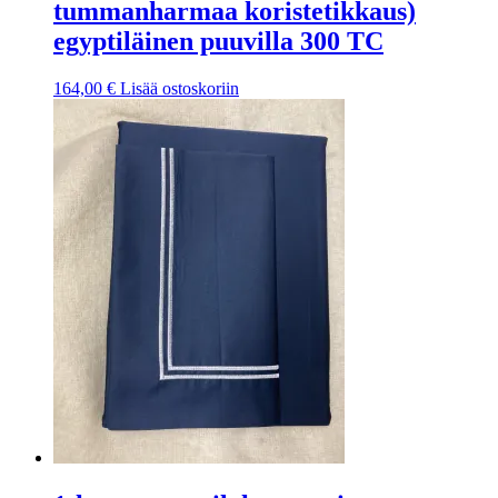
tummanharmaa koristetikkaus)
egyptiläinen puuvilla 300 TC
164,00
€
Lisää ostoskoriin