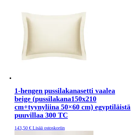
1-hengen pussilakanasetti vaalea
beige (pussilakana150x210
cm+tyynyliina 50×60 cm) egyptiläistä
puuvillaa 300 TC
143,50
€
Lisää ostoskoriin