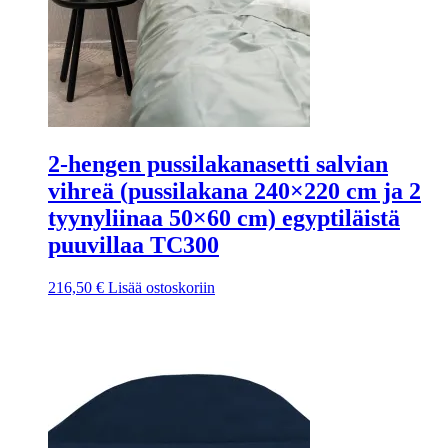
2-hengen pussilakanasetti salvian
vihreä (pussilakana 240×220 cm ja 2
tyynyliinaa 50×60 cm) egyptiläistä
puuvillaa TC300
216,50
€
Lisää ostoskoriin