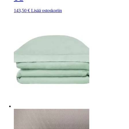
143,50
€
Lisää ostoskoriin