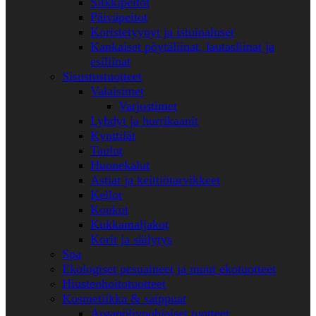
Silkkipeitot
Päiväpeitot
Koristetyynyt ja istuinaluset
Kankaiset pöytäliinat, lautasliinat ja
esiliinat
Sisustustuotteet
Valaisimet
Varjostimet
Lyhdyt ja hurrikaanit
Kynttilät
Taulut
Huonekalut
Astiat ja keittiötarvikkeet
Kellot
Koukut
Kukkamaljakot
Korit ja säilytys
Spa
Ekologiset pesuaineet ja muut ekotuotteet
Hiustenhoitotuotteet
Kosmetiikka & saippuat
Arganöljypohjaiset tuotteet