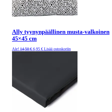
Ally tyynynpäällinen musta-valkoinen
45×45 cm
Ale!
14,50
€
6,95
€
Lisää ostoskoriin