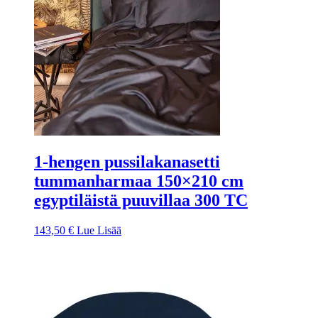
1-hengen pussilakanasetti
tummanharmaa 150×210 cm
egyptiläistä puuvillaa 300 TC
143,50
€
Lue Lisää