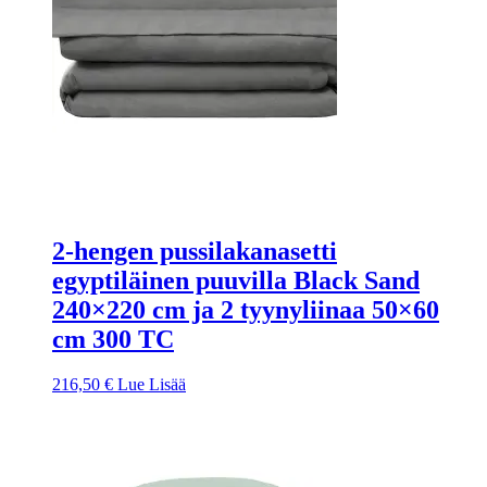
2-hengen pussilakanasetti
egyptiläinen puuvilla Black Sand
240×220 cm ja 2 tyynyliinaa 50×60
cm 300 TC
216,50
€
Lue Lisää