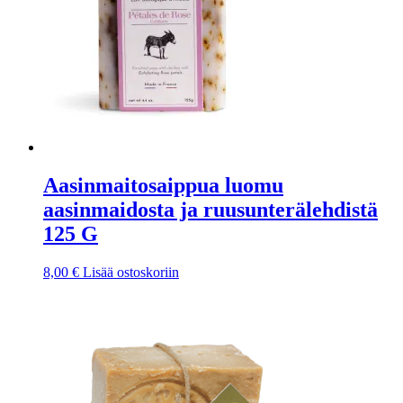
Aasinmaitosaippua luomu
aasinmaidosta ja ruusunterälehdistä
125 G
8,00
€
Lisää ostoskoriin