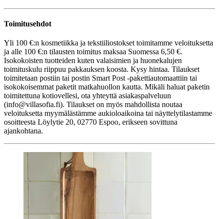
Toimitusehdot
Yli 100 €:n kosmetiikka ja tekstiiliostokset toimitamme veloituksetta
ja alle 100 €:n tilausten toimitus maksaa Suomessa 6,50 €.
Isokokoisten tuotteiden kuten valaisimien ja huonekalujen
toimituskulu riippuu pakkauksen koosta. Kysy hintaa. Tilaukset
toimitetaan postiin tai postin Smart Post -pakettiautomaattiin tai
isokokoisemmat paketit matkahuollon kautta. Mikäli haluat paketin
toimitettuna kotiovellesi, ota yhteyttä asiakaspalveluun
(info@villasofia.fi). Tilaukset on myös mahdollista noutaa
veloituksetta myymälästämme aukioloaikoina tai näyttelytilastamme
osoitteesta Löylytie 20, 02770 Espoo, erikseen sovittuna
ajankohtana.