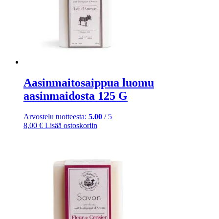
Aasinmaitosaippua luomu
aasinmaidosta 125 G
Arvostelu tuotteesta:
5.00
/ 5
8,00
€
Lisää ostoskoriin