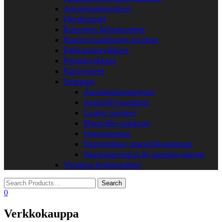
Aasinmaitotuotteet
Deodorantit
Kasvojen hoitotuotteet
Karitevoipohjaiset tuotteet
Pakkaustarvikkeet
Pesutarvikkeet
Käsivoiteet
Saippuat
Aasinmaitosaippuat
Arganöljysaippuat
Lasten tuotteet
Marseille-saippuat
Narusaippuat
Nestemäiset marseillesaippuat
Saippuapumput & saippua-alustat
Vartalon hoitotuotteet
0
Verkkokauppa