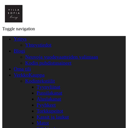
Toggle navigation
Yritys
Yhteystiedot
Blogi
Neuvoja vuodevaatteiden valintaan
Kodin puhdistusaineet
Oma tili
VerkkoKauppa
Kodintekstiilit
Tyynyliinat
Pussilakanat
Aluslakanat
Pyyhkeet
Torkkupeitot
Kassit ja laukut
Matot