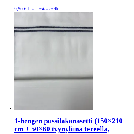
9,50
€
Lisää ostoskoriin
1-hengen pussilakanasetti (150×210
cm + 50×60 tyynyliina tereellä,