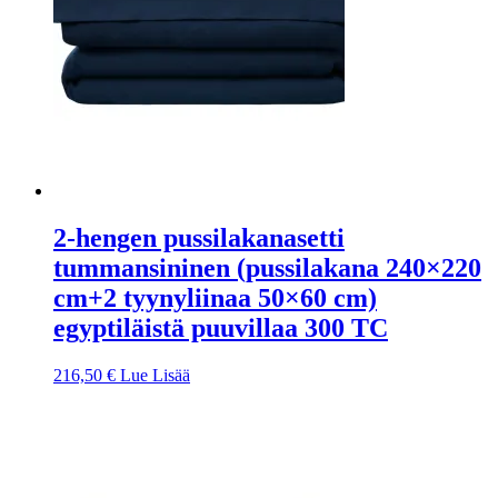
2-hengen pussilakanasetti
tummansininen (pussilakana 240×220
cm+2 tyynyliinaa 50×60 cm)
egyptiläistä puuvillaa 300 TC
216,50
€
Lue Lisää