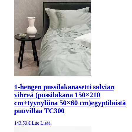
1-hengen pussilakanasetti salvian
vihreä (pussilakana 150×210
cm+tyynyliina 50×60 cm)egyptiläistä
puuvillaa TC300
143,50
€
Lue Lisää